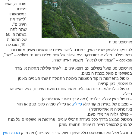
מונח זה, אשר
פשוטו
כמשמעותו
"ליישר את
העיניים",
שתחילתה
בשנות ה -50
של המאה ה
אורטופטיסטית
-19, מוגבלת
לטכניקות לאימון שרירי העין, במטרה ליישר עיניים קוסמטיות שאינן מסודרות
בשל פזילה. מילה אורטופטיקה היא שילוב של שתי מילים ביוונית: orthos – "ישר",
optikos – "המתייחס לראיה", משמע ראייה ישרה.
אורטופטיסט פועל בשילוב עם רופא עיניים, ולאחר שלילת מחלות או צורך
במשקפיים פועל בכמה היבטים:
– טיפול בהפרעות מיקוד הפוגעות ביכולת התמקדות שתי העיניים באופן
סימולטני, כגון קריאה.
– טיפול בילדים/מבוגרים הסובלים מהפרעות בתנועת העיניים, כפל ראייה או
פזילה.
– טיפול בעין עצלה בילדים (ראה ערך באתר אמבליופיה).
– מצבים של בעיית מיקוד ללא
פזילה
, או פזילה סמויה כלפי פנים או חוץ
(איזוטרופיה או אקזוטרופיה)
– פזילה גלויה אך מידי פעם.
הטיפול מבוצע בדרך כלל בעזרת תרגילי עיניים, פריזמות או משקפיים על מנת
להעניק למטופל ראייה דו עינית ותחושת עומק.
התרגול אצל האורטופטיסט כולל אימון וחיזוק שרירי העיניים (ראה פרק
מבנה העין