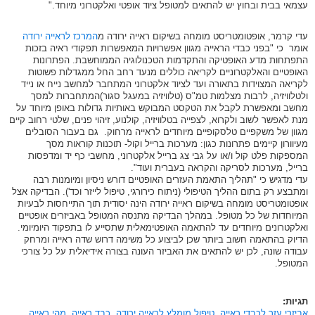
עצמאי בבית ובחוץ יש להתאים למטופל ציוד אופטי ואלקטרוני מיוחד."
עדי קרמר, אופטומטריסט מומחה בשיקום ראייה ירודה מ
המרכז לראייה ירודה
אומר כי "בפני כבדי הראייה מגוון אפשרויות המאפשרות תפקודי ראיה בזכות
התפתחות מדע האופטיקה והתקדמות הטכנולוגיה הממוחשבת. הפתרונות
האופטיים והאלקטרוניים לקריאה כוללים מנעד רחב החל ממגדלות פשוטות
לקריאה המצוידות בתאורה ועד לציוד אלקטרוני המתחבר למחשב נייח או נייד
ולטלוויזיה, לרבות מצלמות טמ"ס (טלוויזיה במעגל סגור)המתחברות למסך
מחשב ומאפשרת לקבל את הטקסט המבוקש באותיות גדולות באופן מיוחד על
מנת לאפשר לשוב ולקרוא, לצפייה בטלוויזיה, קולנוע, זיהוי פנים, שלטי רחוב קיים
מגוון של משקפיים טלסקופיים מיוחדים לראייה מרחוק. גם בעבור הסובלים
מעיוורון קיימים פתרונות כגון: מערכות ברייל וקול- תוכנות קוראות מסך
המספקות פלט קול ו/או על גבי צג ברייל אלקטרוני, מחשבי כף יד ומדפסות
ברייל, מערכות לסריקה והקראה בעברית ועוד".
עדי מדגיש כי "תהליך התאמת העזרים האופטיים דורש ניסיון ומיומנות רבה
ומתבצע רק בתום ההליך הטיפולי (ניתוח כירורגי, טיפול לייזר וכד'). הבדיקה אצל
אופטומטריסט מומחה בשיקום ראייה ירודה הינה יסודית תוך התייחסות לבעיות
המיוחדות של כל מטופל. במהלך הבדיקה מתנסה המטופל באביזרים אופטיים
ואלקטרונים מיוחדים עד להתאמה האופטימאלית שתסייע לו בתפקוד היומיומי.
הדיוק בהתאמה חשוב ביותר שכן לביצוע כל משימה דרוש שדה ראייה ומרחק
עבודה שונה, לכן יש להתאים את האביזר העונה בצורה אידיאלית על כל צורכי
המטופל.
תגיות:
אביזרי עזר לכבדי ראייה
,
טיפול מומלץ לראייה ירודה
,
כבד ראייה
,
מהי ראייה