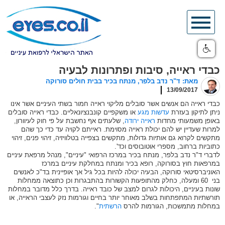
Skip
to
content
כבדי ראייה, סיבות ופתרונות לבעיה
מאת: ד"ר נדב בלפר, מנתח בכיר בבית חולים סורוקה
13/09/2017
כבדי ראייה הם אנשים אשר סובלים מליקוי ראייה חמור בשתי העיניים אשר אינו
ניתן לתיקון בעזרת
עדשות מגע
או משקפיים קונבנציונאליים. כבדי ראייה סובלים
באופן משמעותי מחדות
ראייה ירודה
, שלעתים אף נחשבת על פי חוק לעיוורון,
למרות שעדיין יש להם יכולת ראייה מסוימת. ראייתם לקויה עד כדי כך שהם
מתקשים לקרוא גם אותיות גדולות, מתקשים בצפייה בטלוויזיה, זיהוי פנים, זיהוי
כתוביות ברחוב, מספרי אוטובוסים וכד'.
לדברי ד"ר נדב בלפר, מנתח בכיר במרכז הרפואי "עיניים", מנהל מרפאת עיניים
במרפאות חוץ בסורוקה, רופא בכיר ומנתח במחלקת עיניים במרכז
האוניברסיטאי סורוקה, הבעיה יכולה להיות בכל גיל אך אופיינית בד"כ לאנשים
בני 60 ומעלה, כחלק מהתופעות הקשורות בהתבגרות וכן כתוצאה ממחלות
שונות בעיניים, היכולות לגרום למצב של כובד ראייה. בדרך כלל מדובר במחלות
תורשתיות המתפתחות בשלב מאוחר יותר בחיים וגורמות נזק לעצבי הראייה, או
במחלות מתמשכות, הגורמות להרס
הרשתית
".