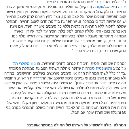
ד"ר בלפר מסביר כי "אחת המחלות הגורמות
לראייה
ירודה
היא
הגלאוקומה
(ברקית) שהחולים בה סובלים מנזק איטי ומתמשך לעצב
הראייה. בחלק גדול מהמקרים נגרם הנזק מליקוי בניקוז הנוזלים מן העין. כאשר
קצב הפרשת הנוזלים עולה על קצב הניקוז, נוצר לחץ הגורם לנזק לעצב הראייה.
יש גם עדויות לכך כי במחלה זו, יש הפרעה בזרימת הדם לעצב הראיה. המחלה
עלולה לתקוף ללא התראה מוקדמת וללא כל סימנים מעוררי חשד. אם אינה
מאובחנת בזמן- היא עלולה לגרום לנזק בלתי הפיך עד לכדי עיוורון. כאשר
המחלה מתקדמת מוגבל החולה בפעילויות המחייבות שדה ראייה מלא כמו
נהיגה. כיום, קיימות מספר רב של תרופות יעילות וכן גם טכניקות כירורגיות
חדשניות להפחתת הלחץ התוך עיני במטרה למנוע הידרדרות המחלה, אולם
הנזק שכבר נגרם, הינו בלתי הפיך!".
"מחלות שכיחות יחסית, היכולות לגרום להרס הרשתית, הן
ניוון מקולרי תלוי
גיל
נמ"ג
ורטינופטיה סכרתית
שהינה מחלת רשתית הנובעת ממחלת הסוכרת
.בדרך כלל לשתי המחלות הללו אין סימנים מורגשים בשלבים הראשונים ובמידה
ולא מאבחנים אותן בזמן ומעניקים טיפול שיעכב את התדרדרות הראייה, התוצאה
תהיה ראייה ירודה עד לכדי עיוורון". הרשתית הינה הציפוי הפנימי של העין ומכילה
תאי עצב ולכן לא ניתנת להחלפה או השתלה. תאי עצב אלה קולטים את האור
ומעבירים אותו למוח. במרכז הרשתית מצויה המקולה האחראית על קליטה
ועיבוד של מירב המידע המגיע למוח מהעין. היכולת לראות בקריאה, בנהיגה,
בזיהוי פנים ובכל ראייה מדויקת אחרת מתבצעת במקולה. ניוון מקולרי תלוי גיל
מהווה את הסיבה השכיחה ביותר לאבדן ראייה חמור בעולם המערבי בקרב בני
50 ומעלה ושכיחותה עולה עם הגיל.
המחלה יכולה להשפיע על ראייתו של החולה במספר אופנים: