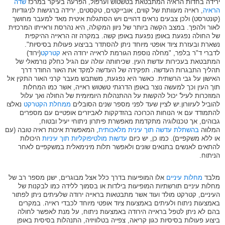
ירידה בחדות הראיה המתבטאת בטשטוש וערפול, הפרעה בעיקר במרכז
שדה
הראיה
, ראייה מעוותת של קווים, אובייקטים, טקסטים, ירידה ברגישות לניגודיות
(קונטרסט) ולכן צבעים נראים דהויים ויש הסתגלות איטית מאד למעבר מחושך
לאור ולהפך. במצב הקשה ביותר של ניוון המקולה, היא נהרסת וראייתו המרכזית
של החולה נפגעת באופן נפגעת באופן קשה. במקרה זה הראייה ההיקפית
נשארת ובעזרת ציוד אופטי מיוחד ניתן להסתדר בביצוע פעולות בסיסיות".
לדברי ד"ר בלפר, "מחלה נוספת הגורמת לראייה ירודה היא
קטרקט
(ירוד)
המתבטאת בעכירות עדשת העין. שכיחותה עולה עם הגיל כחלק נורמאלי של
תהליך התבגרות העדשה. תפקידה של העדשה למקד את האור החודר דרך
האישון על גבי הרשתית. כאשר היא נפגעת, משתבש מעבר קרני האור התקין אל
תוך העין וכך למעשה נוצר באופן הדרגתי טשטוש ראייה, אשר כמו המחלות
המוזכרות לעיל' יכול להקשות על ההתנהלות היומיומית של החולה ואך עלול
להוביל לעיוורון.יש לציין שעד לפני מספר שנים הסובלים
ממחלת הקטרקט
נאלצו
להתמודד עם אי הנוחות הכרוכה בהזדקקות לאביזרים אופטיים עם מספרים
גבוהים, אך טכנולוגיה מתקדמת מאפשרת פיתרון ניתוחי יעיל ובטוח,
המלווה
בהשתלת עדשה תוך עינית מלאכותית
, המאפשרת איכות ראיה טובה (עם
או ללא משקפיים). כמו כן, יש כיום
עדשות מולטיפוקליות תוך עיניות
היכולות
להתאים לאנשים בתנאים שונים ולאפשר תלות מינימאלית במשקפיים לאחר
הניתוח.
מלבד
מחלות עיניים
אלו המופיעות בדרך כלל אצל מבוגרים, ישנן מספר רב של
מחלות עיניים תורשתיות המופיעות בילדות או בסמוך ללידה כמו לבקנות של
העיניים, קטרקט מולד ועוד אשר מתבטאות בראייה ירודה שלעיתים ניתן לפתור
באמצעות ניתוח ולעיתים באמצעות ציוד אופטי מיוחד לכבדי ראייה. במקרים
בהם לא ניתן לטפל בראייה הירודה באמצעות ניתוח, על מנת לאפשר לחולה
ביצוע פעולות בסיסיות כגון קריאה, צפייה בטלוויזיה, התנהלות בסיסית באופן