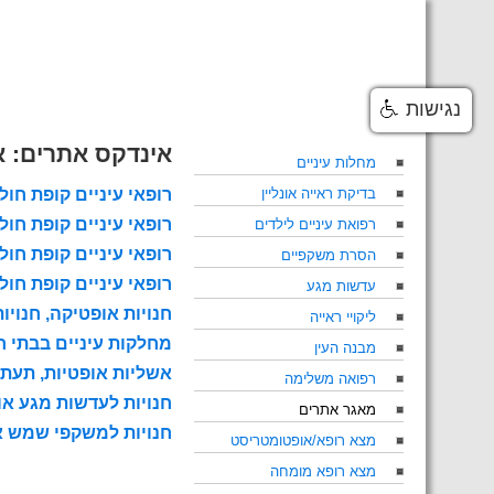
Skip
to
content
נגישות
אינדקס אתרים: א
מחלות עיניים
בדיקת ראייה אונליין
רופאי עיניים קופת חול
רופאי עיניים קופת חול
רפואת עיניים לילדים
רופאי עיניים קופת חו
הסרת משקפיים
רופאי עיניים קופת חול
עדשות מגע
חנויות אופטיקה, חנוי
ליקויי ראייה
מחלקות עיניים בבתי ח
מבנה העין
אשליות אופטיות, תעתועי ראיה, ions
רפואה משלימה
חנויות לעדשות מגע אונ
מאגר אתרים
חנויות למשקפי שמש או
מצא רופא/אופטומטריסט
מצא רופא מומחה