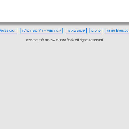
Eyes. אודות
פרסום
שמוש באתר
יועץ רפואי – ד"ר משה מלכין
eyes.co.il
All rights reserved © כל הזכויות שמורות לנקודת מבט