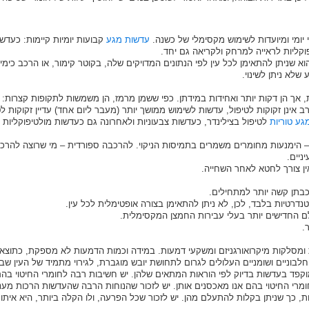
י יומי ומיועדות לשימוש מקסימלי של כשנה.
עדשות מגע
קבועות יומיות קיימות: כעדשו
וקליות לראייה למרחק ולקריאה גם יחד.
א שניתן להתאימן לכל עין לפי הנתונים המדויקים שלה, בקוטר קימור, או הרכב כימי 
שלא ניתן לשינוי.
ת, אך הן דקות יותר ואחידות במידתן. כפי ששמן מרמז, הן משמשות לתקופות קצרות: 
 אינן זקוקות לטיפול, עדשות לשימוש ממושך יותר (מעבר ליום אחד) עדיין זקוקות ל
גע טוריות
לטיפול בצילינדר, כעדשות צבעוניות ולאחרונה גם כעדשות מולטיפוקליות יו
 הימנעות מחומרים משמרים בתמיסות הניקוי. להרכבה ספורדית – מי שרוצה להרכיב
ניים.
ין צורך לחטא לאחר השחייה.
כבתן קשה יותר למתחילים.
דרטיות בלבד, לכן, לא ניתן להתאימן בצורה אופטימלית לכל עין.
לם החדישים יותר בעלי עבירות החמצן המקסימלית.
.
סלקות מיקרואורגניזם ומשקעי דמעות. במידה וכמות הדמעות לא מספקת, כתוצאה מעי
בוניים ושומניים העלולים לגרום לתחושת יובש מוגברת, לגירוי מתמיד של העין ש
 מוקפד בעדשות בדיוק לפי הוראות המתאים שלהן. יש חשיבות רבה לחומרי החיטוי ב
מרי החיטוי בהם אנו מאכסנים אותן. יש לזכור שהנוחות הרבה שהעדשות הרכות מענ
ות, כך שניתן בקלות להתעלם מהן. יש לזכור שכל הפרעה, ולו הקלה ביותר, היא אי