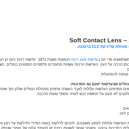
Soft
ת קליניקת CLC ברעננה,
 משתמשים מדי יום
בעדשות מגע רכות
הנפוצות משנת 1971. עדשות רכ
:
ונוחות להסתגלות.
וזלים שבעדשות ישנם גם חסרונות:
ים מסוימים העדשות עלולות לאבד כעשרה אחוזים מתכולת הנוזלים שלהן תוך שעת ה
תלוננים לא פעם על תחושת יובש לאחר מספר שעות הרכבה.
אים
 לעין
 העדשות עלולות לספוג משקעים, ולגרום לדלקות בטווח המיידי ולדלקות על רקע אלר
יפן בתדירות גבוהה, ומאחר ואסור לשוטפן במים יש להוסיף עלות של חומרי שטיפה וח