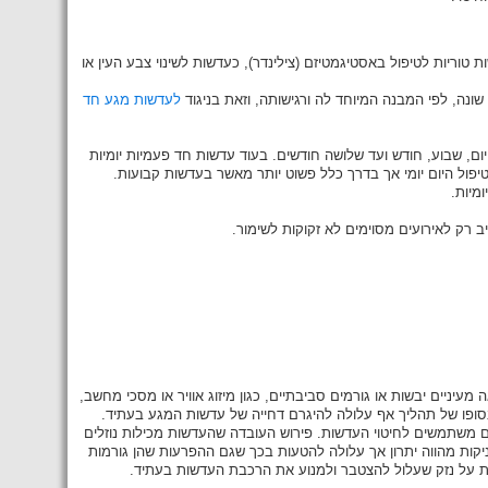
ת טוריות לטיפול באסטיגמטיזם (צילינדר), כעדשות לשינוי צבע העין או
שונה, לפי המבנה המיוחד לה ורגישותה, וזאת בניגוד
לעדשות מגע חד
יום, שבוע, חודש ועד שלושה חודשים. בעוד עדשות חד פעמיות יומיות
טיפול היום יומי אך בדרך כלל פשוט יותר מאשר בעדשות קבועות.
מיות.
 רק לאירועים מסוימים לא זקוקות לשימור.
ניים יבשות או גורמים סביבתיים, כגון מיזוג אוויר או מסכי מחשב,
בסופו של תהליך אף עלולה להיגרם דחייה של עדשות המגע בעתיד.
הם משתמשים לחיטוי העדשות. פירוש העובדה שהעדשות מכילות נוזלים
יקות מהווה יתרון אך עלולה להטעות בכך שגם ההפרעות שהן גורמות
תות על נזק שעלול להצטבר ולמנוע את הרכבת העדשות בעתיד.