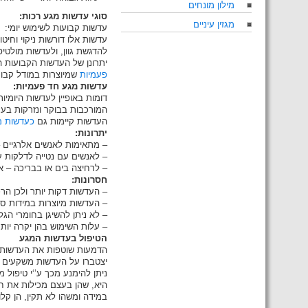
מילון מונחים
סוגי עדשות מגע רכות:
מגזין עיניים
עדשות קבועות לשימוש יומי:
עדשות אלו דורשות ניקוי וחיטו
להדגשת גוון, ולעדשות מולטיפ
יתרונן של העדשות הקבועות הו
פעמיות
שמיוצרות במודל קבוע 
עדשות מגע חד פעמיות:
דומות באופיין לעדשות היומיו
המורכבות בבוקר ונזרקות בערב
העדשות קיימות גם
כעדשות מ
יתרונות:
– מתאימות לאנשים אלרגיים –
– לאנשים עם נטייה לדלקות עי
– לרחיצה בים או בבריכה – א
חסרונות:
– העדשות דקות יותר ולכן הר
– העדשות מיוצרות במידות סטנ
– לא ניתן להשיגן בחומרי הג
– עלות השימוש בהן יקרה יותר
הטיפול בעדשות המגע
הדמעות שוטפות את העדשות ומ
יצטברו על העדשות משקעים חל
ניתן להימנע מכך ע’‘י טיפול
היא, שהן בעצם מכילות את חו
במידה ומשהו לא תקין, הן קל