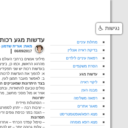
Skip
to
content
נגישות
עדשות מגע רכות –  Contact Lens
מחלות עיניים
מאת: אורית שדמון - מנהל
בדיקת ראייה אונליין
06/09/2017
רפואת עיניים לילדים
מיליוני אנשים ברחבי העולם
הסרת משקפיים
בעדשות רכות יש שני תפקידים
א: להפוך את העדשות לרכות 
עדשות מגע
ב: לאפשר מעבר חמצן לעין.
ליקויי ראייה
בצד היתרונות שמעניקים הנ
נוזלים טבעם להתאדות, ובתנא
מבנה העין
אוויר או מול מסכי מחשב, מ
יתרונות
רפואה משלימה
– הסתגלות מיידית
מאגר אתרים
– יציבות רבה – יתרון לספורט
– הגנה בפני כניסת גופים זרים
מצא רופא/אופטומטריסט
חסרונות
מצא רופא מומחה
– טיפול קפדני הכרחי – אחרת
– עלות גבוהה יותר – יש להחל