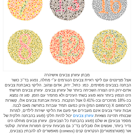
מבחן עיוורון צבעים אישיהרה
אצל פציינטים עם ליקוי ראיית צבעים הנגרמים ע’‘י מחלה, נפגע בד’‘כ כושר
הבחנה בצבעים מסוימים, כמו: כחול, ירוק, אדום וצהוב. הליקוי באבחנת צבעים
אדום-ירוק הינו הצורה השכיחה ביותר של עיוורון צבעים. עיוורון צבעים תורשתי
הינו הנפוץ ביותר והוא פוגע בשתי העיניים ולא מחמיר עם הזמן. סוג זה נמצא
בכ-18% מהזכרים ובכ-0.41% אצל הנקבות. בעיות אבחנת צבעים אלו, קשורות
לכרומוזום X (כרומוזום המין) והינן כמעט תמיד עוברות בתורשה מאם לבנה.
אבות עיוורי צבעים אינם מעבירים אף פעם את הליקוי ישירות לילדים, למרות
שבנותיו תהיינה נשאיות.
עיוורון צבעים
יכול להיות חלקי (פוגע בהבחנה חלקית של
מספר צבעים) או שלם (פוגע בהבחנת כל הצבעים). עיוורון צבעים מוחלט הינו
נדיר ביותר, ואנשים אלו סובלים בד’‘כ גם מבעיות עיניים חמורות אחרות. קולטני
אור (פוטורצפטורים) הנקראים קנים (coness) מאפשרים לנו להבחין בצבעים,