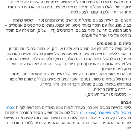
הם נמצאים במרכז הרשתית ומכילים שלושה פיגמנטים הרגישים לאור: אדום,
ירוק וכחול. לאלו הסובלים מליקוי בראיית צבעים, קיים חוסר או העדר פיגמנט
אחד או יותר, ולכן התגובה לצבע לקויה.
אנשים עם ראיית צבעים נורמלית נקראים טריכרומטים (טרי = שלוש כרומה =
צבע, גוון). אלו עם חוסר באחד מסוגי הפיגמנט, נקראים טריכומטים אנומליים –
הסוג הנפוץ ביותר של עיוורי צבעים. דיכרומטים (די = שניים) הם אלה עם חוסר
מוחלט של סוג אחד של פיגמט.
סימנים וסימפטומים
האם קשה לך להבחין אם הצבע הוא אדום או ירוק, או צהוב וכחול? זהו הסימן
הראשוני לליקוי בראיית צבעים. הסימפטומים של עיוורון צבעים תלויים בגורמים
שונים, כמו למשל, האם המצב הינו מולד, נרכש, חלקי או שלם. קושי בהבחנה
של צבעים אדומים וצהובים (הנפוץ ביותר). קושי בהבחנה של הצבעים כחול
וירוק (פחות שכיח).
על הסימפטומים של בעיות תורשתיות של ראיית צבעים חמורות יותר, ומספר
סוגים של בעיות נרכשות, נמנים: אובייקטים מופיעים בצללים שונים של אפור
(מתרחש בעיוורון צבעים מוחלט ודבר זה הינו נדיר ביותר).
– ירידה בחדות הראייה.
– ניסטגמוס (ריצוד העיניים).
אבחון
ליקוי בראיית צבעים מאובחן בעזרת לוחות צבע מיוחדים הנקראים לוחות
אבחון
צבעים ע’‘ש אישיארה (Ishihara)
. בכל לוח שכזה מופיע מספר המורכב מנקודות
צבע על רקע צבעוני. אוחזים את הלוח תחת תאורה טובה ומבקשים את הפציינט
לזהות את המספר. כאשר הפציינט מזהה את המספר עוברים ללוחות מורכבים
יותר.