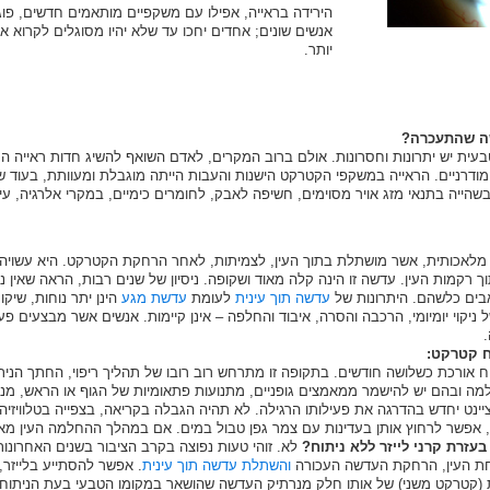
הירידה בראייה, אפילו עם משקפיים מותאמים חדשים, פוג
אנשים שונים; אחדים יחכו עד שלא יהיו מסוגלים לקרוא א
יותר.
ה שהתעכרה?
עית יש יתרונות וחסרונות. אולם ברוב המקרים, לאדם השואף להשיג חדות ראייה ה
ודרניים. הראייה במשקפי הקטרקט הישנות והעבות הייתה מוגבלת ומעוותת, בעוד 
יה בתנאי מזג אויר מסוימים, חשיפה לאבק, לחומרים כימיים, במקרי אלרגיה, עיניי
לאכותית, אשר מושתלת בתוך העין, לצמיתות, לאחר הרחקת הקטרקט. היא עשויה מחו
תוך רקמות העין. עדשה זו הינה קלה מאוד ושקופה. ניסיון של שנים רבות, הראה שאין
אבים כלשהם. היתרונות של
עדשה תוך עינית
לעומת
עדשת מגע
הינן יתר נוחות, שיק
ניקוי יומיומי, הרכבה והסרה, איבוד והחלפה – אינן קיימות. אנשים אשר מבצעים פע
.
ח קטרקט:
ורכת כשלושה חודשים. בתקופה זו מתרחש רוב רובו של תהליך ריפוי, החתך הניתוחי
מה ובהם יש להישמר ממאמצים גופניים, מתנועות פתאומיות של הגוף או הראש, מנהיג
יינט יחדש בהדרגה את פעילותו הרגילה. לא תהיה הגבלה בקריאה, בצפייה בטלוויזיה
ר, אפשר לרחוץ אותן בעדינות עם צמר גפן טבול במים. אם במהלך ההחלמה העין מא
זרת קרני לייזר ללא ניתוח?
לא. זוהי טעות נפוצה בקרב הציבור בשנים האחרונו
תיחת העין, הרחקת העדשה העכורה
והשתלת עדשה תוך עינית
. אפשר להסתייע בלייזר,
קטרקט משני) של אותו חלק מנרתיק העדשה שהושאר במקומו הטבעי בעת הניתוח. ט