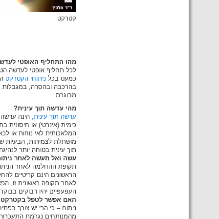
קטרקט
מהו התחליף האופטי לעדש
לכל תחליף אופטי לעדשה הטב
כמעט בכל
ניתוחי הקטרקט
המ
בהרכבה ובהסרה, במגבלות בשהי
מבוגרת.
מהי עדשה תוך עינית?
עדשה תוך עינית,
הינה עדשה מ
כימית (אינרטי) או חיסונית ב
המלאכותית לאי נוחות או לכ
מושתלת לצמיתות, הבעיות של 
תוך עינית בטוחה יותר לנהיגה
עשה ואל תעשה לאחר ניתו
תקופת ההחלמה לאחר הניתוח א
הראשונים הינם קריטיים להחל
לאחר תקופה ראשונית זו, הפצ
העפעפיים יהיו דבוקים בבוק
האם אפשר לטפל בקטרקט בע
ניתוח – כי הרי יש צורך בפ
מהמנותחים נגרמת התעכרות (