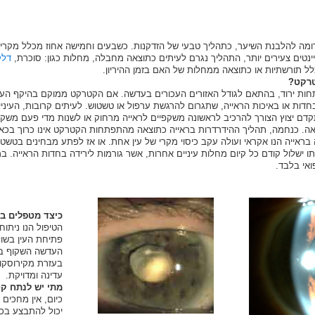
נטים צעירים יותר, התהליך נגרם לעיתים כתוצאה מחבלה, מחלות כגון: סוכרת,
דלק
ל תורשתיות או כתוצאה ממחלות של האם בזמן ההיריון.
רקט?
חות ירוד, בהתאם לגודל האזורים העכורים בעדשה. אם הקטרקט ממוקם בהיקף הע
דות או באיכות הראייה, שתגרום להרגשת ערפול או טשטוש. לעיתים קרובות, העיניים 
תקדם יצוץ הצורך להרכיב לראשונה משקפיים לראייה מרחוק או לשנות מדי פעם משקפ
ה. כנחמה, תהליך ההידרדרות בראייה כתוצאה מהתפתחות הקטרקט אינו כרוך בכא
 בראייה הנו אקראי ועולה עקב כיסוי מקרי של עין אחת. או אז לפתע מבחינים בטשטו
תו ישלול קודם כל קיום מחלות עיניים אחרות, אשר גורמות לירידה בחדות הראייה. במ
ואי בלבד.
כיצד מטפלים ב
הטיפול הנו ניתו
פתיחת העין בשו
העדשה השקוף במק
בעזרת מקירוסקופ
עדינה ומדויקת.
מתי יש לנתח ק
כיום, אין מחכים 
יכול להתבצע בכ