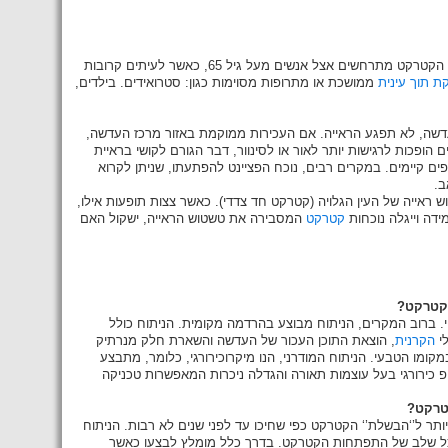
בדרך כלל הקטרקט נגרם, בדומה להלבנת השיער, כתהליך טבעי של הזדקנות. כשבעים וחמישה אחוז מכלל מקרי הקטרקט מתרחשים אצל אנשים מעל גיל 65, כאשר לעיתים קרובות
ת תוך עינית
ממושכת או מתרופות מסוימות כגון: סטרואידים. בילדים,
דשה, לא תפגע הראייה. אם העכירות ממוקמת באזור מרכז העדשה,
הופכות לרגישות יותר לאור או לסינוור, דבר הגורם לקושי בראיית
ים קיימים. במקרים רבים, נוכח הפציינט להפתעתו, שניתן לקרוא
ב.
ש ראייה של העין הגלויה (קטרקט חד צדדי). כאשר צצות תופעות אילו,
ידה וייגלה נוכחות
קטרקט
המסבירה את טשטוש הראייה, ישקול האם
קטרקט?
חי. ברוב המקרים, הניתוח מבוצע בהרדמה מקומית. הניתוח כולל
לי
הקרנית
, הוצאת התוכן העכור של העדשה והשארת חלק מנרתיק
ומו הטבעי. הניתוח המודרני, הנו מיקרוכירורגי, כלומר, מתבצע
 כירורגי בעל עוצמות תאורה והגדלה ניכרות המאפשרות טכניקה
טרקט?
יותר ל’‘הבשלת’‘ הקטרקט כפי שחיכו עד לפני שנים לא רבות. הניתוח
ל שלב של התפתחות הקטרקט. בדרך כלל מומלץ לבצעו כאשר