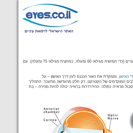
קטרקט (ירוד בעברית) מהווה את הסיבה הנפוצה ביותר לירידה בראייה בכלל האוכלוסייה. שכיחותו רבה בקרב מבוגרים (כדי חמישית מגילאי 60 ומעלה, כמחצית מגילאי 75 ומעלה). עם
רי
האישון
, וממקדת את האור הנכנס לעין דרך האישון – על
לבים המוקדמים של הקטרקט, רק חלק מהעדשה מתעכר. התהליך
ול מראייה כפולה. ההידרדרות בראייה יכולה להיות מהירה – בת