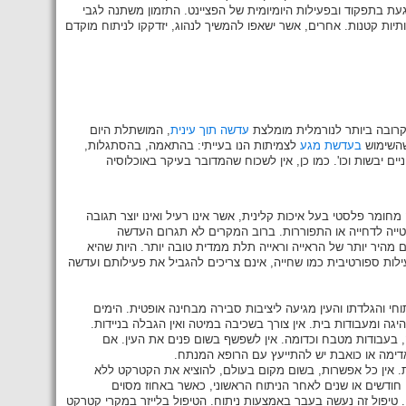
עת בתפקוד ובפעילות היומיומית של הפציינט. התזמון משתנה לגבי
ותיות קטנות. אחרים, אשר ישאפו להמשיך לנהוג, יזדקקו לניתוח מוקדם
קרובה ביותר לנורמלית מומלצת
עדשה תוך עינית
, המושתלת היום
שהשימוש
בעדשת מגע
לצמיתות הנו בעייתי: בהתאמה, בהסתגלות,
ם יבשות וכו'. כמו כן, אין לשכוח שהמדובר בעיקר באוכלוסיה
מר פלסטי בעל איכות קלינית, אשר אינו רעיל ואינו יוצר תגובה
 נטייה לדחייה או התפוררות. ברוב המקרים לא תגרום העדשה
ום מהיר יותר של הראייה וראייה תלת ממדית טובה יותר. היות שהיא
ילות ספורטיבית כמו שחייה, אינם צריכים להגביל את פעילותם ועדשה
 והגלדתו והעין מגיעה ליציבות סבירה מבחינה אופטית. הימים
ה ומעבודות בית. אין צורך בשכיבה במיטה ואין הגבלה בניידות.
, בעבודות מטבח וכדומה. אין לשפשף בשום פנים את העין. אם
דימה או כואבת יש להתייעץ עם הרופא המנתח.
ת. אין כל אפשרות, בשום מקום בעולם, להוציא את הקטרקט ללא
 חודשים או שנים לאחר הניתוח הראשוני, כאשר באחוז מסוים
יפול זה נעשה בעבר באמצעות ניתוח. הטיפול בלייזר במקרי קטרקט