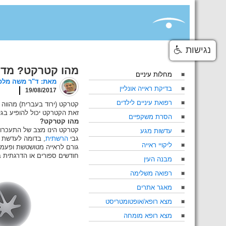
Skip
to
content
נגישות
מהו קטרקט? מדוע
מחלות עיניים
מאת: ד"ר משה מלכין, מ
בדיקת ראייה אונליין
19/08/2017
רפואת עיניים לילדים
זאת הקטרקט יכול להופיע בגיל
הסרת משקפיים
מהו קטרקט?
קטרקט הינו מצב של התעכרות 
עדשות מגע
גבי
הרשתית
, בדומה לעדשת 
ליקויי ראייה
גורם לראייה מטושטשת ופעמי
חודשים ספורים או הדרגתית 
מבנה העין
רפואה משלימה
מאגר אתרים
מצא רופא/אופטומטריסט
מצא רופא מומחה