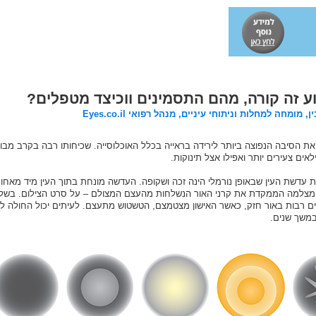
 זה קורה, מהם התסמינים ווכיצד מטפלים?
ומחה למחלות וניתוחי עיניים, מנהל רפואי Eyes.co.il
אים צעירים יותר ואפילו אצל תינוקות.
עדשת העין שבאופן נורמלי הינה זכה ושקופה. העדשה מונחת בתוך העין מיד מאחו
מצלמה הממקדת את קרני האור הנשלחות מהעצם המצולם – על סרט הצילום. בש
ם רבות באור חזק, כאשר האישון מצטמצם, הטשטוש מתעצם. לעיתים יכול החולה לסב
במשך שנים.