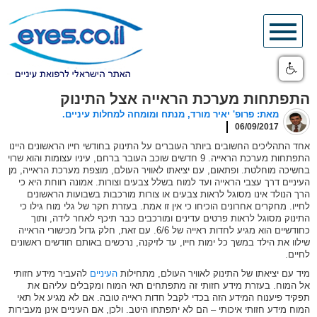
Skip
to
content
התפתחות מערכת הראייה אצל התינוק
מאת: פרופ' יאיר מורד, מנתח ומומחה למחלות עיניים.
06/09/2017
אחד התהליכים החשובים ביותר העוברים על התינוק בחודשי חייו הראשונים היינו
התפתחות מערכת הראייה. 9 חדשים שוכב העובר ברחם, עיניו עצומות והוא שרוי
בחשיכה מוחלטת. ופתאום, עם יציאתו לאוויר העולם, מוצפת מערכת הראייה, מן
העיניים דרך עצבי הראייה ועד למוח בשלל צבעים וצורות. אמונה רווחת היא כי
הרך הנולד אינו מסוגל לראות צבעים או צורות מורכבות בשבועות הראשונים
לחייו. מחקרים אחרונים הוכיחו כי אין זו אמת. בעזרת חקר של גלי מוח גילו כי
התינוק מסוגל לראות פרטים עדינים ומורכבים כבר תיכף לאחר לידה, ותוך
כחודשיים הוא מגיע לחדות ראייה של 6/6. עם זאת, חלק גדול מכישורי הראייה
שילוו את הילד במשך כל ימות חייו, עד לזיקנה, נרכשים באותם חודשים ראשונים
לחיים.
מיד עם יציאתו של התינוק לאוויר העולם, מתחילות
העיניים
להעביר מידע חזותי
אל המוח. בעזרת מידע חזותי זה מתפתחים תאי המוח ומקבלים עליהם את
תפקיד פיענוח המידע הזה בכדי לקבל חדות ראייה טובה. אם לא מגיע אל תאי
המוח מידע חזותי איכותי – הם לא יתפתחו היטב. ולכן, אם העיניים אינן מעבירות