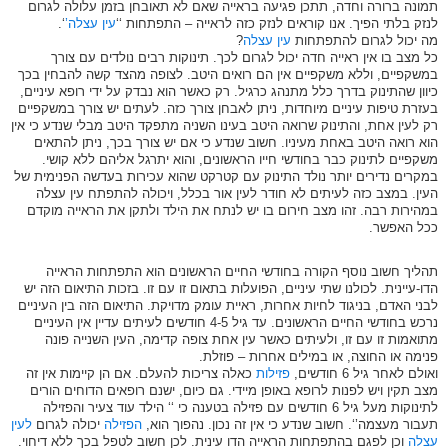
תמונה ברורה וחדה, תתכן פגיעה בראייה שאם לא תאובחן בזמן עלולה לגרום
לנזק בלתי הפיך. אנו קוראים לנזק כזה לראייה – התפתחות ‘‘
עין עצלה’
‘.
מה יכול לגרום להתפתחות
עין עצלה
?
כל מצב בו אין ראייה חדה יכול לגרום לכך. תינוקות רבים נולדים עם צורך
במשקפיים, וללא משקפיים אין הם רואים היטב. לצופה מהצד קשה להבחין בכך
כיוון שהתינוק בדרך כלל מתנהג כרגיל. רק כאשר הוא נבדק על ידי רופא עיניים,
בעזרת טיפות עיניים מיוחדות, ניתן לאבחן צורך כזה. לעתים יש צורך במשקפיים
רק לעין אחת, והתינוק שרואה היטב בעינו השניה מתפקד היטב מבלי שנדע כי אין
הוא רואה היטב באחת מעיניו. חשוב שנדע כי אם יש צורך בכך, ניתן להתאים
משקפיים לתינוק כבר בחודשי חייו הראשונים, והוא יתרגל אליהם ללא קושי.
במקרים נדירים יותר נולד התינוק עם קטרקט שהוא עכירות בעדשה הפנימית של
העין. במצב כזה לעיתים לא חודר לעין אור בכלל, ויכולה להתפתח עין עצלה
במהירות רבה. זהו מצב חירום בו יש לנתח את הילד ולתקן את הראייה מוקדם
ככל האפשר.
תהליך חשוב נוסף הקורה בחודשי החיים הראשונים הוא התפתחות הראייה
הדו-עיינית. לכולנו שתי עיניים, הפועלות בתאום זו עם זו. בזכות התיאום הזה יש
לבני האדם, בניגוד לחיות אחרות, ראיית עומק מדויקת. התיאום הזה בין העיניים
נרכש בחודשי החיים הראשונים. עד גיל 4-5 חודשים לעיתים עדיין אין העיניים
מתואמות זו עם זו, ולעיתים כאשר עין אחת צופה קדימה, העין השנייה פונה
פנימה או החוצה, או במילים אחרות – פוזלת.
ואולם לאחר גיל 6 חודשים,
פזילות
כאלה צריכות להעלם. אם הן קיימות אין זה
מצב תקין ויש לפנות לרופא באופן מיידי. גם כיום, ישנם רופאים הדוחים הורים
לתינוקות מעל גיל 6 חודשים עם פזילה בטענה כי ‘‘ הילד עוד צעיר והפזילה
תעבור מעצמה’‘. חשוב שנדע כי אין זה נכון. נהפוך הוא,
הפזילה
יכולה לגרום
לעין
עצלה
וכן לפגם בהתפתחות הראייה הדו עינית. לכן חשוב לטפל בכך ללא דיחוי.