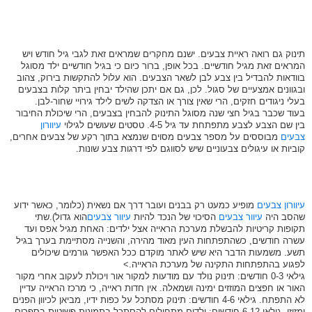
תינוק גם רואה ראיית צבעים. ישנם מחקרים שמראים זאת לגבי גיל חודש ויש
המראים זאת מגיל חודשיים. בכל אופן, ברור כיום כי בגיל חודשיים ילד מסוגל
בוודאות להבדיל בין צבע לבן לשאר הצבעים. הוא עלול להתקשות בירוק, צהוב
ובגוונים אמצעיים של סגול. לכן, גם אם יתכן שהילד יבחין ביתר קלות בצבעים
בעלי ניגודים חזקים, הרי שאין צורך או הצדקה לשים לילד גירויי שחור-לבן.
בעוד שכבר בגיל חצי שנה מסוגל התינוק להבחין בצבעים, הרי שיכולת החיבור
בין שם הצבע לצבע מתפתחת עד גיל 4-5. טסטים שעושים לגילוי
עיוורון
צבעים
מבוססים על מספר צבעים מסוים שנמצא בתוך רקע של צבעים אחרים,
קוביות או עיגולים צבעוניים שיש לסווגם לפי דרגות צבע שונות.
עיוורון צבעים
מופיע כמעט רק בבנים ועובר דרך אם נשאית (כלומר, כאשר ידוע
שהסב היה
עיוור צבעים
הסיכוי של הנכד להיות
עיוור צבעים
הוא גדול).שתי
תקופות קריטיות להבשלת מערכת הראייה אצל ילדים: האחת מגיל אפס ועד
עשרה חודשים, כשהתפתחות העין מאוד מהירה, והשנייה מסתיימת בערך בגיל
תשע. משמעות הדבר היא שיש לאתר מוקדם ככל האפשר גורמים שיכולים
לפגוע בהתפתחות התקינה של מערכת הראייה.>
גילאי 0-3 חודשים: תינוק נולד עם מודעות למקור אור ויכולת לעקוב אחרי מקור
האור או חפצים המוזזים ימינה ושמאלה. אין חדות ראייה, כי מרכז הראייה עדיין
לא התפתח. גילאי 4-6 חודשים: תינוק מסתכל על כפות ידיו, מביאן לכיוון הפנים
ומזיזן. גילאי 6-12 חודשים: ילדים מתחילים להסתכל בתמונות פשוטות בספרים,