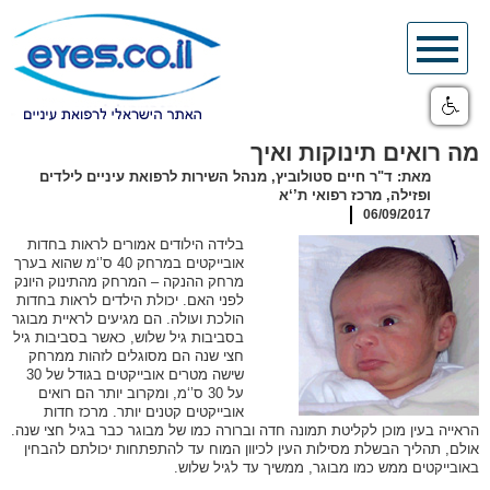
Skip
to
content
מה רואים תינוקות ואיך
מאת: ד"ר חיים סטולוביץ, מנהל השירות לרפואת עיניים לילדים
ופזילה, מרכז רפואי ת’‘א
06/09/2017
בלידה הילודים אמורים לראות בחדות
אובייקטים במרחק 40 ס’‘מ שהוא בערך
מרחק ההנקה – המרחק מהתינוק היונק
לפני האם. יכולת הילדים לראות בחדות
הולכת ועולה. הם מגיעים לראיית מבוגר
בסביבות גיל שלוש, כאשר בסביבות גיל
חצי שנה הם מסוגלים לזהות ממרחק
שישה מטרים אובייקטים בגודל של 30
על 30 ס’‘מ, ומקרוב יותר הם רואים
אובייקטים קטנים יותר. מרכז חדות
הראייה בעין מוכן לקליטת תמונה חדה וברורה כמו של מבוגר כבר בגיל חצי שנה.
אולם, תהליך הבשלת מסילות העין לכיוון המוח עד להתפתחות יכולתם להבחין
באובייקטים ממש כמו מבוגר, ממשיך עד לגיל שלוש.