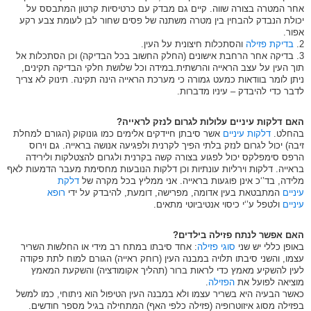
אחר המטרה בצורה שווה. קיים גם מבדק עם כרטיסיות קרטון המתבסס על
יכולת הנבדק להבחין בין מטרה משתנה של פסים שחור לבן לעומת צבע רקע
אפור.
2.
בדיקת פזילה
והסתכלות חיצונית על העין.
3. בדיקה אחר הרחבת אישונים (החלק החשוב בכל הבדיקה) וכן הסתכלות אל
תוך העין על עצב הראייה והרשתית.במידה וכל שלושת חלקי הבדיקה תקינים,
ניתן לומר בוודאות כמעט גמורה כי מערכת הראייה הינה תקינה. תינוק לא צריך
לדבר כדי להיבדק – עיניו מדברות.
האם דלקות עיניים עלולות לגרום לנזק לראייה?
בהחלט.
דלקות עיניים
אשר סיבתן חיידקים אלימים כמו גונוקוק (הגורם למחלת
זיבה) יכול לגרום לנזק בלתי הפיך לקרנית ולפגיעה אנושה בראייה. גם וירוס
הרפס סימפלקס יכול לפגוע בצורה קשה בקרנית ולגרום להצטלקות ולירידה
בראייה. דלקות וירליות עונתיות וכן דלקות הנובעות מחסימת מעבר הדמעות לאף
מלידה, בד’‘כ אינן פוגעות בראייה. אני ממליץ בכל מקרה של
דלקת
עיניים
המתבטאת בעין אדומה, מפרישה, דומעת, להיבדק על ידי
רופא
עיניים
ולטפל ע’‘י כיסוי אנטיביוטי מתאים.
האם אפשר לנתח פזילה בילדים?
באופן כללי יש שני
סוגי פזילה
: אחד סיבתו במתח רב מידי או החלשות השריר
עצמו, והשני סיבתו תלויה במבנה העין (רוחק ראייה) הגורם למוח לתת פקודה
לעין להשקיע מאמץ כדי לראות ברור (תהליך אקומודציה) והשקעת המאמץ
מוציאה לפועל את
הפזילה
.
כאשר הבעיה היא בשריר עצמו ולא במבנה העין הטיפול הוא ניתוחי, כמו למשל
בפזילה מסוג איזוטרופיה (פזילה כלפי האף) המתחילה בגיל מספר חודשים.