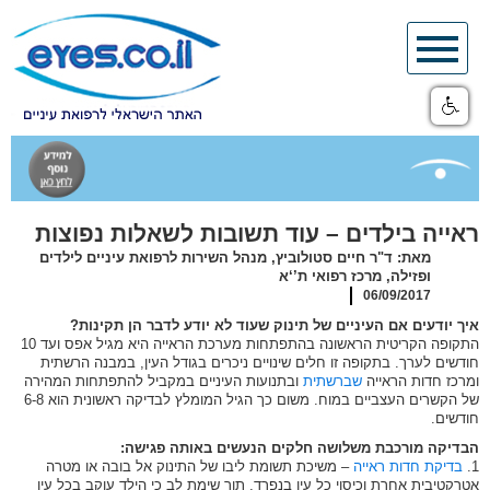
Skip
to
content
ראייה בילדים – עוד תשובות לשאלות נפוצות
מאת: ד"ר חיים סטולוביץ, מנהל השירות לרפואת עיניים לילדים
ופזילה, מרכז רפואי ת’‘א
06/09/2017
איך יודעים אם העיניים של תינוק שעוד לא יודע לדבר הן תקינות?
התקופה הקריטית הראשונה בהתפתחות מערכת הראייה היא מגיל אפס ועד 10
חודשים לערך. בתקופה זו חלים שינויים ניכרים בגודל העין, במבנה הרשתית
ומרכז חדות הראייה
שברשתית
ובתנועות העיניים במקביל להתפתחות המהירה
של הקשרים העצביים במוח. משום כך הגיל המומלץ לבדיקה ראשונית הוא 6-8
חודשים.
הבדיקה מורכבת משלושה חלקים הנעשים באותה פגישה:
1.
בדיקת חדות ראייה
– משיכת תשומת ליבו של התינוק אל בובה או מטרה
אטרקטיבית אחרת וכיסוי כל עין בנפרד, תוך שימת לב כי הילד עוקב בכל עין