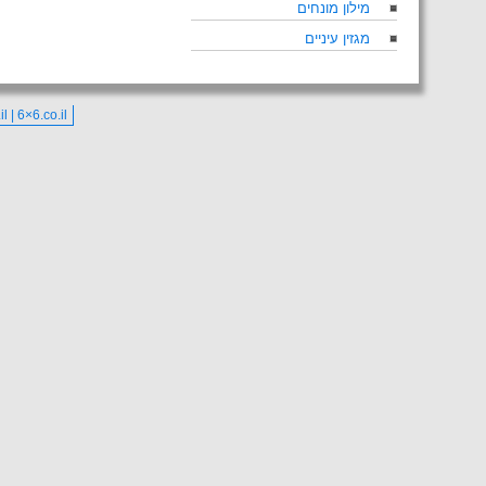
מילון מונחים
מגזין עיניים
co.il | 6×6.co.il