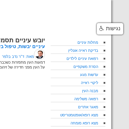
Skip
to
content
נגישות
יובש עיניים תסמי
מחלות עיניים
עיניים יבשות, טיפול בע
בדיקת ראייה אונליין
מאת: ד"ר נדב בלפר
רפואת עיניים לילדים
דמעות העין מתפזרות כשכבה ע
הסרת משקפיים
על העין מפני חדירה של זיהומ
עדשות מגע
ליקויי ראייה
מבנה העין
רפואה משלימה
מאגר אתרים
מצא רופא/אופטומטריסט
מצא רופא מומחה