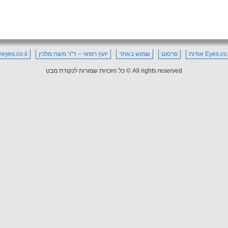
Eyes. אודות
פרסום
שמוש באתר
יועץ רפואי – ד"ר משה מלכין
eyes.co.il
All rights reserved © כל הזכויות שמורות לנקודת מבט