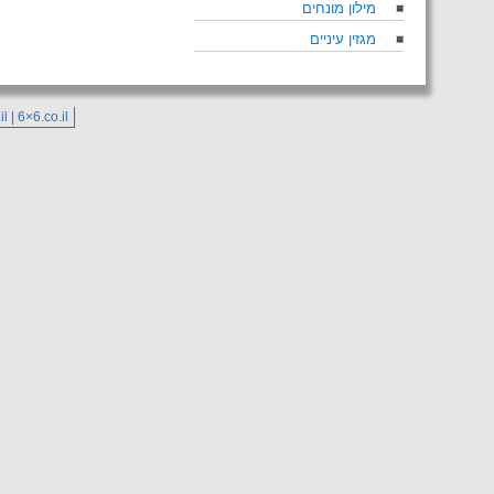
מילון מונחים
מגזין עיניים
co.il | 6×6.co.il