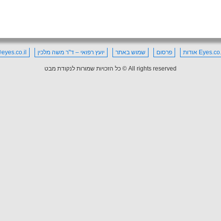
Eyes. אודות
פרסום
שמוש באתר
יועץ רפואי – ד"ר משה מלכין
eyes.co.il
All rights reserved © כל הזכויות שמורות לנקודת מבט