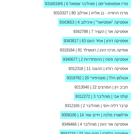
מריו אופטומטריסט
| מוהליבר שמואל 6 |
9316018/6
מרכז הראייה - בן אליהו
| אורלוב 80 |
9310327
אופטיקה "אופטיאור"
| איכילוב 4 |
9343653
אופטיקה אור
| הקציר 7 |
9342788
אופטיקה דורון
| אחד העם 63 |
9343817
אופיקה מרכז העין
| רוטשילד 81 |
9319184
אופטיקה פסח
| ההסתדרות 2 |
9340677
אופטיקה רנדוו
| ההגנה 11 |
9312318
אנגלמן הלל
| מונטיפיורי 20 |
9319792
חביב רון
| הפורצים 22 |
9213040
קולפ אבי
| מוהליבר 3 |
9312272
קרבר דליה ויוסי
| מוהליבר 2 |
9312165
אדלשטיין מלכה
| חיים עוזר 14 |
9309106
אופטיקה אור העין
| מוהליבר 4 |
9349466
אופטיקה הלפרין
| חיים עוזר 33 |
9042224