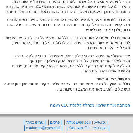
בכדי להימנע מתופעות אלו פותחו לאחרונה סוגים חדשים של עדשות רכות
במיוחד לבעלי עיניים יבשות. עדשות אלו עשויות מחומרי גלם מיוחדים שאוצרים
בתוכם נוזלים וכך מעניקות אפשרות להרכיב עדשות מגע בנוחות ובזמן רב יותר.
מומחים לעדשות מגע, מעדיפים לפעמים להתאים לבעלי עיניים יבשות,עדשות
מגע קשיחות עדשות אלו קטנות יותר ולא סופגות רטיבות מהעיניים כמו עדשות
רכות, ולכן לא גורמות ליובש.
המומחים להתאמת עדשות מגע בדרך כלל גם ימליצו על טיפול בעיניים היבשות
לפני התאמת עדשות המגע. הטיפול יכול לכלול: טיפול הרטבה, קומפרסים,
מסאג' או היגיינת עפעפיים.
יתכן שיומלץ גם טיפול בפקקי קולגן כחלק מהטיפול . פקקי קולגן או סיליקון,
נועדו לאצור את הדמעות, על ידי חסימת הניקוז שלהן לכיוון האף.
פעולה זו לוקחת מספר דקות ללא כאב, ולאחר שהפקקים מוכנסים, מרבית
האנשים אפילו לא חשים בהם .
הטיפול בעין היבשה
כולל גם יעוץ על תזונה מתאימה, כגון צריכת עלים ירוקים ותוספי מזון כגון אומגה
3.שיכולים להטיב מאד את המצב הרטיבות בעין.
הכותבת אורית שדמון, מנהלת קלינקת CLC רעננה
Eyes.co.il | 6×6.co.il אודות
פרסום
שמוש באתר
יועץ רפואי – ד"ר משה מלכין
contactus@eyes.co.il