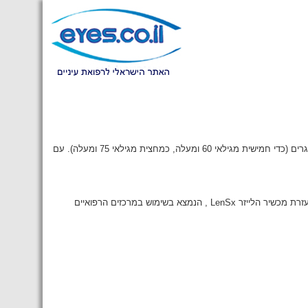
קטרקט (ירוד בעברית) מהווה את הסיבה הנפוצה ביותר לירידה בראייה בכלל האוכלוסייה. שכיחותו רבה בקרב מבוגרים (כדי חמישית מגילאי 60 ומעלה, כמחצית מגילאי 75 ומעלה). עם
טיפול חדשני בקטרקט באמצעות לייזר, טכנולוגיה חדשנית המאפשרת לבצע את ניתוח הקטרקט באמצעות לייזר בעזרת מכשיר הלייזר LenSx , הנמצא בשימוש במרכזים הרפואיים