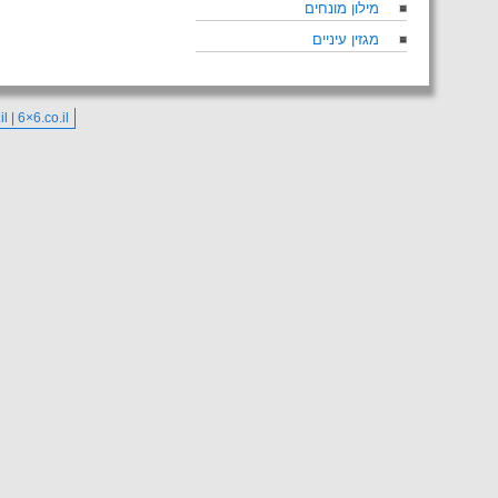
מילון מונחים
מגזין עיניים
co.il | 6×6.co.il