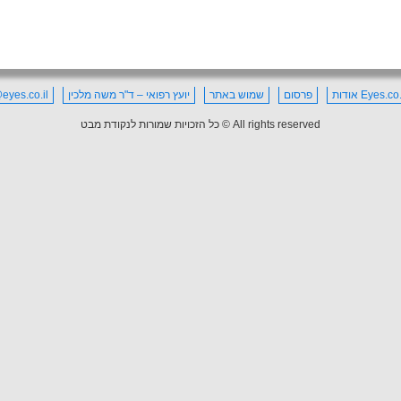
Eyes. אודות
פרסום
שמוש באתר
יועץ רפואי – ד"ר משה מלכין
eyes.co.il
All rights reserved © כל הזכויות שמורות לנקודת מבט