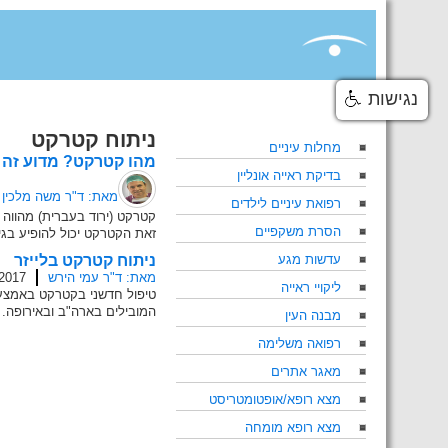
Skip
to
content
נגישות
ניתוח קטרקט
מחלות עיניים
מהו קטרקט? מדוע זה 
בדיקת ראייה אונליין
מאת: ד"ר משה מלכין
רפואת עיניים לילדים
הסרת משקפיים
זאת הקטרקט יכול להופיע בגיל
עדשות מגע
ניתוח קטרקט בלייזר
מאת: ד"ר עמי הירש
/2017
ליקויי ראייה
המובילים בארה"ב ובאירופה.
מבנה העין
רפואה משלימה
מאגר אתרים
מצא רופא/אופטומטריסט
מצא רופא מומחה