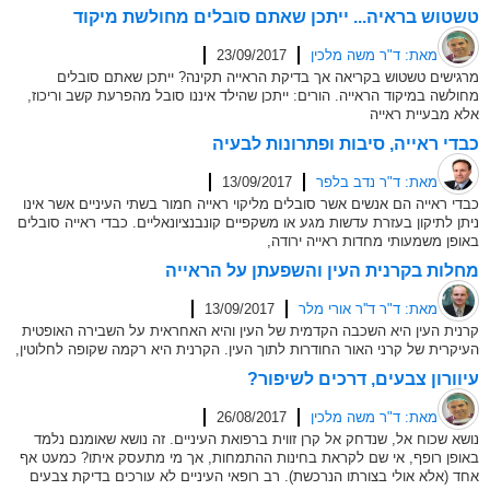
טשטוש בראיה... ייתכן שאתם סובלים מחולשת מיקוד
מאת: ד"ר משה מלכין
23/09/2017
מרגישים טשטוש בקריאה אך בדיקת הראייה תקינה? ייתכן שאתם סובלים
מחולשה במיקוד הראייה. הורים: ייתכן שהילד איננו סובל מהפרעת קשב וריכוז,
אלא מבעיית ראייה
כבדי ראייה, סיבות ופתרונות לבעיה
מאת: ד"ר נדב בלפר
13/09/2017
כבדי ראייה הם אנשים אשר סובלים מליקוי ראייה חמור בשתי העיניים אשר אינו
ניתן לתיקון בעזרת עדשות מגע או משקפיים קונבנציונאליים. כבדי ראייה סובלים
באופן משמעותי מחדות ראייה ירודה,
מחלות בקרנית העין והשפעתן על הראייה
מאת: ד"ר ד''ר אורי מלר
13/09/2017
קרנית העין היא השכבה הקדמית של העין והיא האחראית על השבירה האופטית
העיקרית של קרני האור החודרות לתוך העין. הקרנית היא רקמה שקופה לחלוטין,
עיוורון צבעים, דרכים לשיפור?
מאת: ד"ר משה מלכין
26/08/2017
נושא שכוח אל, שנדחק אל קרן זווית ברפואת העיניים. זה נושא שאומנם נלמד
באופן רופף, אי שם לקראת בחינות ההתמחות, אך מי מתעסק איתו? כמעט אף
אחד (אלא אולי בצורתו הנרכשת). רב רופאי העיניים לא עורכים בדיקת צבעים