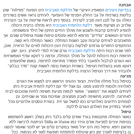
אבחנה
בבדיקת העיניים
המאפיין העיקרי של
הדלקת האביבית
הינו הופעת ‘‘פפילות’‘ שהן
בליטות בשרניות על גבי החלק הפנימי של העפעף. לעיתים נראה גושים בשרניים
כאלה גם על לובן העין סביב לקרנית. בנוסף ניתן לראות שריטות על גבי הקרנית
שלרוב הן מציקות מאוד.
דלקת הלחמית האביבית
היא מחלה כרונית היכולה
להופיע לעיתים קרובות ולשבש את מהלך החיים התקין של הילד והמשפחה.
ההורים הנואשים ‘‘נודדים’‘ מרופא לרופא ומנסים טיפות שונות וטיפולים שונים, אך
מתאכזבים לעיתים קרובות עקב השנות המחלה. כאשר המחלה היא קשה,
ההתקפים החוזרים גורמים לצלקות בקרנית העין היכולות לאיים על הראייה. ואכן,
לפני שנים רבות היתה
הדלקת האביבית
גורם שכיח למדי לעיוורון. כיום, ישנן
תרופות רבות היכולות להקל על מהלך המחלה, ונדמה כי דווקא עודף האפשרויות
הוא הגורם לבלבול ולמעבר בלתי מסודר מתרופה לתרופה, באופן שלפעמים
דווקא פוגע בהצלחת הטיפול. בשורות הבאות ננסה לעשות קצת ‘‘סדר בבלגן’‘
ולהבהיר את דרך הטיפול הרצויה בדלקת הלחמית האביבית.
מניעה
בטיפול בכל מחלה אלרגית, הצעד ההגיוני הראשון הינו למצוא את הגורם
לאלרגיה ולנסות להימנע ממנו. גם אצל ילד עם דלקת לחמית אביבית ניתן
לעיתים למצוא את ‘‘הפושע’‘. אפשר לנסות מניעת חשיפה לחיות שהוכנסו לבית
לאחרונה, להימנע מחשיפה לאבק ממצעים, שמיכות צמר או שטיחים, וכן
לצמחים הידועים כאלרגניים כמו למשל עצי זית. בעזרת טסטים אלרגניים נוכל
לאתר במדויק את האלרגן הגורם לדלקת.
טיפול
כאשר המחלה מתבטאת בגרד ואודם קלים בלבד ניתן בשלב ראשון להשתמש
בטיפות עיניים למניעת אודם וגירוי כמו Visine או Stilla הניתנות לרכישה ללא
מרשם רופא. טיפול כזה הינו יעיל מאוד במקרים קלים אך יש לזכור שאסור לנקוט
בו ברציפות לאורך זמן כיוון שיכולות להתפתח תופעות לוואי לא נעימות. ככל