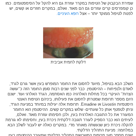
שמירת הבקבוק של הטיפות במקרר עוזרת גם היא להקל על הסימפטומים. כמו
כן קומפרסים קרים עוזרים גם הם מאוד. ואולם, במקרים חוזרים או קשים, יש
לפנות לטיפול ממוקד יותר – אצל
רופא העיניים.
דלקת לחמית אביבית
השלב הבא בטיפול, מיועד לחסום את החומר המופרש בעין אשר גורם לגרד,
לאודם ולנפיחות – ההיסטמין. כבר לפני שנים רבות סומן החומר הזה כ’‘עושה
הצרות’‘ העיקרי בכל מחלות האלרגיה כמו האסתמה, הגרד האלרגי ועוד. ישנם
היום מספר תרופות שמטרתן לחסום את פעילותו, ביניהם הטיפות האנטי
היסטמיות Livostin או Emadine. תרופות אלה יעילות במיוחד במניעת הגרד,
וניתן לטפטף אותן כל שעתיים- שלוש במקרים קשים. ההיסטמין הוא החומר
המעורר את כל התגובה האלרגית בעין, ולכן חסימתו עוזרת מאוד. ואולם,
לעיתים הוא כבר הספיק לעורר תגובה דלקתית ניכרת בעין, וחסימתו לא גורמת
להקלה ניכרת כיוון שנעשתה מאוחר מדי. במקרים כאלה יש לעבור לשלב הבא
במלחמה: מניעת התהליך הדלקתי.
ישנם מספר סוגי תרופות המשבשות התהליך הדלקתי שמעורר ההיסטמין בעין,