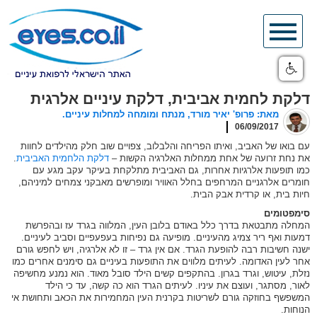
Skip
to
content
דלקת לחמית אביבית, דלקת עיניים אלרגית
מאת: פרופ' יאיר מורד, מנתח ומומחה למחלות עיניים.
06/09/2017
עם בואו של האביב, ואיתו הפריחה והלבלוב, צפויים שוב חלק מהילדים לחוות
את נחת זרועה של אחת ממחלות האלרגיה הקשות –
דלקת הלחמית האביבית
.
כמו תופעות אלרגיות אחרות, גם האביבית מתלקחת בעיקר עקב מגע עם
חומרים אלרגניים המרחפים בחלל האוויר ומופרשים מאבקני צמחים למיניהם,
חיות בית, או קרדית אבק הבית.
סימפטומים
המחלה מתבטאת בדרך כלל באודם בלובן העין, המלווה בגרד עז ובהפרשת
דמעות ואף ריר צמיג מהעיניים. מופיעה גם נפיחות בעפעפיים וסביב לעיניים.
ישנה חשיבות רבה להופעת הגרד. אם אין גרד – זו לא אלרגיה, ויש לחפש גורם
אחר לעין האדומה. לעיתים מלווים את התופעות בעיניים גם סימנים אחרים כמו
נזלת, עיטוש, וגרד בגרון. בהתקפים קשים הילד סובל מאוד. הוא נמנע מחשיפה
לאור, מסתגר, ועוצם את עיניו. לעיתים הגרד הוא כה קשה, עד כי הילד
המשפשף בחוזקה גורם לשריטות בקרנית העין המחמירות את הכאב ותחושת אי
הנוחות.