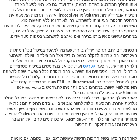
אותו תהליך המתבטא באודם, דמעת, גרד ועוד. גם כאן רצוי לפעול בצורה
מדורגת, ולהתחיל בתרופות שאין להן תופעות לוואי מרובות. תרופות כאלה הן
הטיפות אנטי דלקתיות Voltaren או Indocollyre. אלה הן תרופות המונעות את
התהליך הדלקתי בעין וניתן להשתמש בהן לאורך זמן ללא תופעות לוואי
משמעותיות. לעיתים קרובות מספיק טיפול זה על מנת להקל על הילד לסיים את
ההתקף החריף. אילו ניתן היה להסתפק בהן מצבנו היה מצוין, אבל לצערנו,
במקרים עקשניים אין בידנו ברירה ואנו נאלצים להשתמש בטיפות סטרואידים.
הסטרואידים הינם תרופה יעילה ביותר, שגרמה למהפך בטיפול בכל המחלות
האלרגיות. הם גורמים להקלה כמעט מיידית אצל רוב הילדים. ואולם, השימוש
בהם לאורך זמן מסוכן. שימוש בלתי מבוקר יכול לגרום לסיבוכים כמו עליית
הלחץ התוך עיני, הופעת
קטרקט
ועוד. לכן אנו משתמשים בטיפות סטרואידים
ב’‘דחילו ורחימו’‘ ומפסיקים את השימוש בהם מוקדם ככל האפשר. ישנם לרשותנו
סוגים רבים של טיפות סטרואידים, וחשוב לבחור תרופות ‘‘קלות’‘ ככל האפשר.
ניתן להתחיל בטיפות כמו Ultracortenol או FML שהם סטרואידים קלים ללא
תופעות לוואי קשות. במקרים קשים יותר ניתן להשתמש ב-Pred Forte או
Sterdex שנחשבים ל’‘תותחים כבדים’‘.
לאחר שחלף ההתקף, צריך לזכור כי לצערנו לא נרפאנו מהמחלה. כמו כל מחלה
אלרגית אחרת, התופעות יכולות לחזור שוב ושוב. יש בידנו תרופות המונעות או
מחלישות את ההתקפים החוזרים, ויש להשתמש בהם באופן רצוף במשך מספר
שבועות או חודשים, אפילו אם אין סימפטומים. תרופות כמו ה-Opticrom הותיקה
ואחותה החדשה והיעילה יותר ה-, Alomide ‘‘שופכות מים קרים’‘ על התגובה
האלרגית ומונעות התלקחויות חריפות.
לאחרונה הופיעו בשוק תרופות חדשות שעושות ‘‘גם וגם’‘, כלומר, גם מונעות