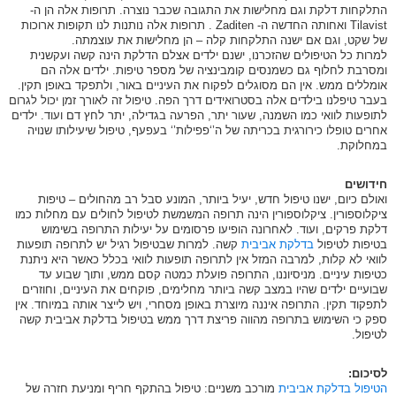
התלקחות דלקת וגם מחלישות את התגובה שכבר נוצרה. תרופות אלה הן ה-
Tilavist ואחותה החדשה ה- Zaditen . תרופות אלה נותנות לנו תקופות ארוכות
של שקט, וגם אם ישנה התלקחות קלה – הן מחלישות את עוצמתה.
למרות כל הטיפולים שהזכרנו, ישנם ילדים אצלם הדלקת הינה קשה ועקשנית
ומסרבת לחלוף גם כשמנסים קומבינציה של מספר טיפות. ילדים אלה הם
אומללים ממש. אין הם מסוגלים לפקוח את העיניים באור, ולתפקד באופן תקין.
בעבר טיפלנו בילדים אלה בסטרואידים דרך הפה. טיפול זה לאורך זמן יכול לגרום
לתופעות לוואי כמו השמנה, שעור יתר, הפרעה בגדילה, יתר לחץ דם ועוד. ילדים
אחרים טופלו כירורגית בכריתה של ה’‘פפילות’‘ בעפעף, טיפול שיעילותו שנויה
במחלוקת.
חידושים
ואולם כיום, ישנו טיפול חדש, יעיל ביותר, המונע סבל רב מהחולים – טיפות
ציקלוספורין. ציקלוספורין הינה תרופה המשמשת לטיפול לחולים עם מחלות כמו
דלקת פרקים, ועוד. לאחרונה הופיעו פרסומים על יעילות התרופה בשימוש
בטיפות לטיפול
בדלקת אביבית
קשה. למרות שבטיפול רגיל יש לתרופה תופעות
לוואי לא קלות, למרבה המזל אין לתרופה תופעות לוואי בכלל כאשר היא ניתנת
כטיפות עיניים. מניסיוננו, התרופה פועלת כמטה קסם ממש, ותוך שבוע עד
שבועיים ילדים שהיו במצב קשה ביותר מחלימים, פוקחים את העיניים, וחוזרים
לתפקוד תקין. התרופה איננה מיוצרת באופן מסחרי, ויש לייצר אותה במיוחד. אין
ספק כי השימוש בתרופה מהווה פריצת דרך ממש בטיפול בדלקת אביבית קשה
לטיפול.
לסיכום:
הטיפול בדלקת אביבית
מורכב משניים: טיפול בהתקף חריף ומניעת חזרה של