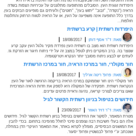
אחת התופעות השכיחות שבעקבותיה נגרמת הפרעה חולפת בראייה היא
היפרדות זגוגית העין. הסובלים מהתופעה מתלוננים על עכירויות הצפות בשדה
הראיה ("נקודה", "זבוב" "יתוש בעין", "חוטים") ולעיתים גם מופיעים הבזקים בעין.
בדרך כלל התופעה אינה משפיעה על העין, או על הראיה לטווח הרחוק והתלונות
חולפות...
היפרדות רשתית | קרע ברשתית
מאת: ד"ר אסף דותן
18/08/2017
היפרדות רשתית הוא מצב בו רשתית העין נפרדת מקיר גלגל העין עקב קרע
שנוצר בה. ברב המקרים ניתן לטפל במצב זה על ידי ניתוח חיגור או הזרקת גז.
לעתים יש לבצע ניתוח מסובך יותר הנקרא ויטרקטומיה.
חור מקולרי, חור במרכז הראיה, חור במרכז הרשתית
מאת: פרופ' ריטה ארליך
18/08/2017
חור מקולרי הינו חור שממוקם במרכז הראיה בריקמה הרגישה לאור של העין
הנקראת רשתית. תפקידה של המקולה היא לספק את חדות הראיה המרכזית
שאנו צריכים לצורכי קריאה, נהיגה וראיית פרטים עדינים.
חידושים בטיפול בניוון רשתית הקשור לגיל
מאת: ד"ר דויד האוזר
23/09/2017
מטרת המאמר, לסקור את החידושים בטיפול בניוון רשתית הקשור לגיל. חידושים
אלה הם בעלי חשיבות רבה וצופנים סיכוי לחולל מהפיכה בתחום. בכדי להבין
את המושגים הבסיסיים, מומלץ לקרוא באתר, את המאמר העיקרי הדן במחלה,
ושנכתב ע’‘י פרופ' לבנשטיין ופרופ' יסעור.