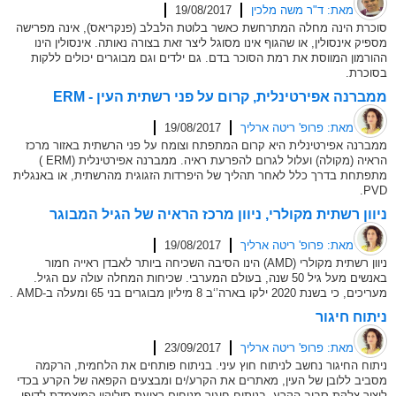
מאת: ד"ר משה מלכין
19/08/2017
סוכרת הינה מחלה המתרחשת כאשר בלוטת הלבלב (פנקריאס), אינה מפרישה
מספיק אינסולין, או שהגוף אינו מסוגל ליצר זאת בצורה נאותה. אינסולין הינו
ההורמון המווסת את רמת הסוכר בדם. גם ילדים וגם מבוגרים יכולים ללקות
בסוכרת.
ממברנה אפירטינלית, קרום על פני רשתית העין - ERM
מאת: פרופ' ריטה ארליך
19/08/2017
ממברנה אפירטינלית היא קרום המתפתח וצומח על פני הרשתית באזור מרכז
הראיה (מקולה) ועלול לגרום להפרעת ראיה. ממברנה אפירטינלית (ERM )
מתפתחת בדרך כלל לאחר תהליך של היפרדות הזגוגית מהרשתית, או באנגלית
PVD.
ניוון רשתית מקולרי, ניוון מרכז הראיה של הגיל המבוגר
מאת: פרופ' ריטה ארליך
19/08/2017
ניוון רשתית מקולרי (AMD) הינו הסיבה השכיחה ביותר לאבדן ראייה חמור
באנשים מעל גיל 50 שנה, בעולם המערבי. שכיחות המחלה עולה עם הגיל.
מעריכים, כי בשנת 2020 ילקו בארה’‘ב 8 מיליון מבוגרים בני 65 ומעלה ב-AMD .
ניתוח חיגור
מאת: פרופ' ריטה ארליך
23/09/2017
ניתוח החיגור נחשב לניתוח חוץ עיני. בניתוח פותחים את הלחמית, הרקמה
מסביב ללובן של העין, מאתרים את הקרע/ים ומבצעים הקפאה של הקרע בכדי
ליצור צלקת סביב הקרע. בניתוח חיגור מניחים רצועת סיליקון המוצמדת לדופן