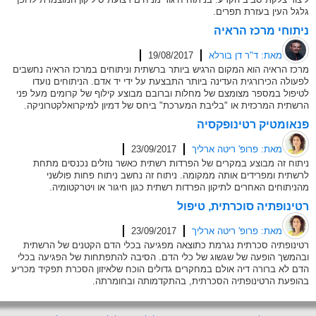
גלגל העין בעזרת תפרים.
ניתוחי מרכז הראיה
מאת: ד"ר דן בורלא
19/08/2017
מרכז הראיה הוא המקום הרגיש ביותר ברשתית וניתוחים במרכז הראיה נחשבים
לפעולה הכירורגית העדינה ביותר התבצעת על ידי יד אדם. הניתוחים נועדו
לטיפול במספר מצומצם של מחלות וברובם מבוצע קילוף של קרומים מעל פני
הרשתית המרכזית או "בליבת המערכת" ביחס של דמיון למיקרואלקטרוניקה.
פנאומטיק רטינופקסיה
מאת: פרופ' ריטה ארליך
23/09/2017
ניתוח זה מבוצע במקרים של הפרדות רשתית כאשר נוזלים נכנסים מתחת
לרשתית ומפרידים אותה ממקומה. ניתוח זה נחשב ניתוח פחות פולשני
מהניתוחים האחרים לתיקון הפרדות רשתית כגון חיגור או ויטרקטומיה.
רטינופתיה סוכרתית, טיפול
מאת: פרופ' ריטה ארליך
23/09/2017
רטינופתיה סכרתית נגרמת כתוצאה מפגיעה בכלי הדם הקטנים של הרשתית
ובהמשך הופעה של שגשוג של כלי הדם. הסיבה להתפתחות של הפגיעה בכלי
הדם לא ברורה דיה אולם במחקרים גדולים הוכח שלאיזון הסכרת תפקיד מכריע
בהופעת הרטינופתיה הסכרתית, בהתקדמותה ובחומרתה.