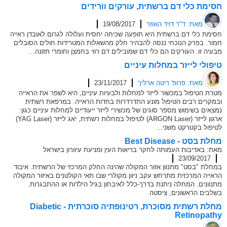
חסימת כלי דם ברשתית, עורקים וורידים
מאת: ד"ר דויד האוזר
19/08/2017
חסימת כלי דם ברשתית היא תופעה שכיחה יחסית ועלולה לגרום לאובדן ראייה
חמור. בפרק הנוכחי ננסה להבהיר חלק מהשאלות המטרידות חולים הסובלים
מבעיה זו. העורקים הם כלי דם שמובילים דם רווי בחמצן וחומרי תזונה...
טיפולי לייזר במחלות עיניים
מאת: פרופ' ריטה ארליך
23/11/2017
מטרת הטיפול במכשור לייזר למחלות ולבעיות עיניים, היא לשפר את הראייה
ובמקרים רבים הטיפול מונע התדרדרות בחדות הראייה. במרפאת רשתית
נמצאים בשימוש מספר סוגים של מכשירי לייזר ייעודיים למחלות עיניים כגון:
ארגון לייזר (ARGON Laser) לטיפול במחלות רשתית, יאג לייזר (YAG Laser)
לטיפול בקטרקט משני...
מחלת בסט - Best Disease
מאת: באדיבות העמותה לחקר בריאות העין ומניעת עיוורון בישראל
23/09/2017
במחלת "בסט" מתנוון אזור המקולה שהינה החלק המרכזי של הרשתית. איבוד
הראייה המרכזית מתרחש עקב ניוון מקולרי שבו תאי הקולטנים באיזור המקולה
מתנוונים. המחלה ניתנת בדרך-כלל לאיבחון בגיל הילדות או ההתבגרות.
בשלבים הראשונים, ציסטה
מחלת רשתית מסוכרת, רטינופתיה סוכרתית - Diabetic
Retinopathy