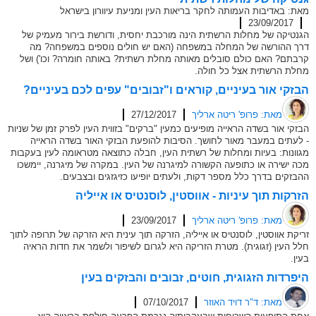
מאת: באדיבות העמותה לחקר בריאות העין ומניעת עיוורון בישראל
23/09/2017
הגנטיקה של מחלות הרשתית הינה מורכבת יחסית, ודורשת בירור מעמיק של
דרך ההורשה של המחלה במשפחה (האם יש חולים נוספים במשפחה? מה
קרבתם? האם כולם סובלים מאותה מחלת רשתית? באותה חומרה? וכו') ושל
מחלת הרשתית אצל כל חולה.
הבזקי אור בעיניים, קוראים ו"זבובים" עפים לכם בעיניים?
מאת: פרופ' ריטה ארליך
27/12/2017
הבזקי אור בשדה הראייה מופיעים כמעין "ברקים" בזווית העין לפרק זמן של שניות
- לעתים במעבר מאור לחושך. הסיבות להופעת הבזקי האור בשדה הראייה
מגוונות: בעיות ומחלות של רשתית העין, חבלה כתוצאה מטראומה לעין בעקבות
מכה ישירה או כתופעה הקשורה למיגרנה של העין. במקרה של מיגרנה, יימשכו
ההבזקים בדרך כלל מספר דקות, ולעתים יופיעו כזיגזגים ובצבעים.
הזרקות תוך עיניות - אווסטין, לוסנטיס או אייליה
מאת: פרופ' ריטה ארליך
23/09/2017
זריקת אווסטין, לוסנטיס או אייליה, הזרקה תוך עינית היא הזרקה של תרופה לתוך
חלל העין (זגוגית). מטרת הזריקה היא לגרום לשיפור ולשמר את חדות הראיה
בעין.
היפרדות הזגוגית, חוטים, זבובים והבזקים בעין
מאת: ד"ר דויד האוזר
07/10/2017