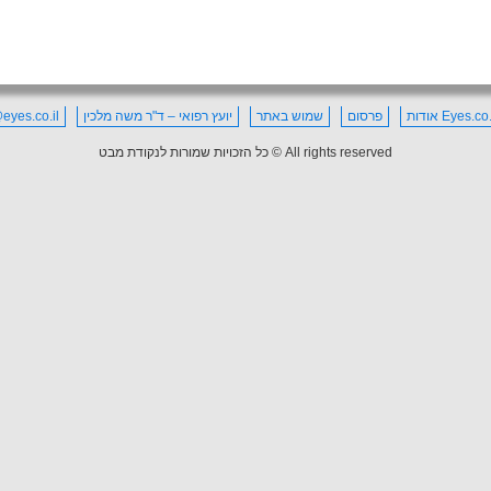
Eyes. אודות
פרסום
שמוש באתר
יועץ רפואי – ד"ר משה מלכין
eyes.co.il
All rights reserved © כל הזכויות שמורות לנקודת מבט