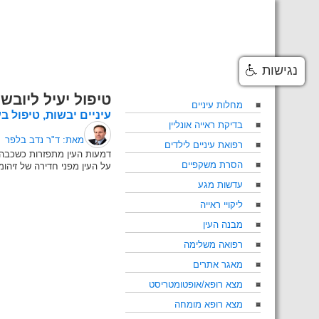
Skip
to
content
נגישות
טיפול יעיל ליובש 
מחלות עיניים
עיניים יבשות, טיפול בע
בדיקת ראייה אונליין
מאת: ד"ר נדב בלפר
רפואת עיניים לילדים
דמעות העין מתפזרות כשכבה ע
הסרת משקפיים
על העין מפני חדירה של זיהומ
עדשות מגע
ליקויי ראייה
מבנה העין
רפואה משלימה
מאגר אתרים
מצא רופא/אופטומטריסט
מצא רופא מומחה