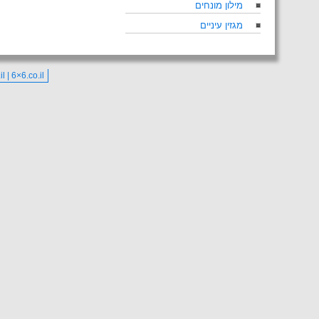
מילון מונחים
מגזין עיניים
co.il | 6×6.co.il