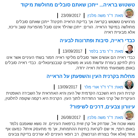
טשטוש בראיה... ייתכן שאתם סובלים מחולשת מיקוד
מאת: ד"ר משה מלכין
23/09/2017
מרגישים טשטוש בקריאה אך בדיקת הראייה תקינה? ייתכן שאתם סובלים
מחולשה במיקוד הראייה. הורים: ייתכן שהילד איננו סובל מהפרעת קשב וריכוז,
אלא מבעיית ראייה
כבדי ראייה, סיבות ופתרונות לבעיה
מאת: ד"ר נדב בלפר
13/09/2017
כבדי ראייה הם אנשים אשר סובלים מליקוי ראייה חמור בשתי העיניים אשר אינו
ניתן לתיקון בעזרת עדשות מגע או משקפיים קונבנציונאליים. כבדי ראייה סובלים
באופן משמעותי מחדות ראייה ירודה,
מחלות בקרנית העין והשפעתן על הראייה
מאת: ד"ר ד''ר אורי מלר
13/09/2017
קרנית העין היא השכבה הקדמית של העין והיא האחראית על השבירה האופטית
העיקרית של קרני האור החודרות לתוך העין. הקרנית היא רקמה שקופה לחלוטין,
עיוורון צבעים, דרכים לשיפור?
מאת: ד"ר משה מלכין
26/08/2017
נושא שכוח אל, שנדחק אל קרן זווית ברפואת העיניים. זה נושא שאומנם נלמד
באופן רופף, אי שם לקראת בחינות ההתמחות, אך מי מתעסק איתו? כמעט אף
אחד (אלא אולי בצורתו הנרכשת). רב רופאי העיניים לא עורכים בדיקת צבעים