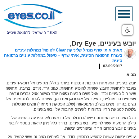
Skip
to
content
יובש בעיניים, Dry Eye,
מאת: איתי שרף מנהל קליניקת Clear לטיפול במחלות עיניים
בעזרת הרפואה הסינית, איתי שרף – טיפול במחלות עיניים ברפואה
סינית
02/09/2017
מבוא
יובש בעיניים הוא אחת הסיבות הנפוצות ביותר בגללן מגיעים אל רופאי-העיניים.
מעבר לתחושת היובש עשויות להופיע תחושות, כגון: גרד, אודם, צריבה, תחושה
שיש חול בעיניים וכדו'. אצל נשים הבעיה נפוצה יותר מאשר אצל גברים ונראה
ששינויים הורמונליים, בעיקר של אסטרוגן ואנדרוגן, עשויים לגרום לתסמינים אלו.
נשים בהריון, נשים בשלב המנופאוזה (שלב הפסקת המחזור) ונשים שנוטלות
גלולות למניעת הריון מדווחות לעיתים קרובות על יובש בעיניים.
בכל מצב בו יש הפחתה בייצור/בתכולה של הדמעת ו/או הפרעה בהפצה של
פילם הדמעות עשוי להופיע יובש בעיניים. בדרך כלל ניתן לראות בנוסף ליובש
בעיניים יובש בקרום הרירי וציפורניים יבשות.
עיניים יבשות עשויות להופיע כתסמין בודד, אך לעיתים מצב זה עשוי להעיד על