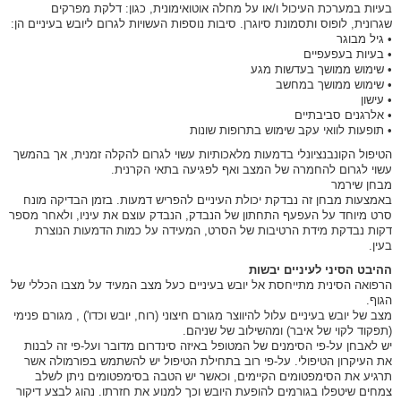
בעיות במערכת העיכול ו/או על מחלה אוטואימונית, כגון: דלקת מפרקים
שגרונית, לופוס ותסמונת סיוגרן. סיבות נוספות העשויות לגרום ליובש בעיניים הן:
• גיל מבוגר
• בעיות בעפעפיים
• שימוש ממושך בעדשות מגע
• שימוש ממושך במחשב
• עישון
• אלרגנים סביבתיים
• תופעות לוואי עקב שימוש בתרופות שונות
הטיפול הקונבנציונלי בדמעות מלאכותיות עשוי לגרום להקלה זמנית, אך בהמשך
עשוי לגרום להחמרה של המצב ואף לפגיעה בתאי הקרנית.
מבחן שירמר
באמצעות מבחן זה נבדקת יכולת העיניים להפריש דמעות. בזמן הבדיקה מונח
סרט מיוחד על העפעף התחתון של הנבדק, הנבדק עוצם את עיניו, ולאחר מספר
דקות נבדקת מידת הרטיבות של הסרט, המעידה על כמות הדמעות הנוצרת
בעין.
ההיבט הסיני לעיניים יבשות
הרפואה הסינית מתייחסת אל יובש בעיניים כעל מצב המעיד על מצבו הכללי של
הגוף.
מצב של יובש בעיניים עלול להיווצר מגורם חיצוני (רוח, יובש וכדו') , מגורם פנימי
(תפקוד לקוי של איבר) ומהשילוב של שניהם.
יש לאבחן על-פי הסימנים של המטופל באיזה סינדרום מדובר ועל-פי זה לבנות
את העיקרון הטיפולי. על-פי רוב בתחילת הטיפול יש להשתמש בפורמולה אשר
תרגיע את הסימפטומים הקיימים, וכאשר יש הטבה בסימפטומים ניתן לשלב
צמחים שיטפלו בגורמים להופעת היובש וכך למנוע את חזרתו. נהוג לבצע דיקור