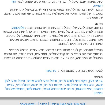
סיני, שמוכיח עצמו כיעיל להתמודדות עם מחלות עיניים שונות: למשל
ניוון
רשתית
.
מעבר לטיפול בדיקור וללקיחת צמחי-מרפא רצוי לשלב בטיפול את השימוש
בטכניקה של שטיפה וחיטוי ו/או אינהלציה בעזרת צמחי-מרפא המותאמים למצבו
של המטופל.
תזונה
התזונה עשויה להקל על הסובלים מבעיות עיניים שונות, דוגמת
גלאוקומה
,
ובכוחה לסייע גם במקרה של עיניים יבשות. במקרה הזה יש להימנע ככל האפשר
מאוכל חריף, מסוכר וממתיקים מלאכותיים. חשוב מאוד להסתכל על הרכיבים
אשר נמצאים במזון שלנו. רבים מן המזונות המעובדים שאנו אוכלים מכילים
כמויות רבות של ממתיקים למיניהם.
הטיפול מתבצע רק לאחר אבחון מדויק שביצע רופא עיניים. הטיפול מתבצע
בשיתוף מלא עם רופאי עיניים קונבנציונליים, ומתייעצת, בעת הצורך, עם הרופא
המטפל של המתרפא, כמו גם עם רופאת עיניים המלווה את המרפאה בקביעות.
לשיטות טיפול בגרכים קונבנציונליות,
עין יבשה
תגיות:
גוף זר בעין
,
דיקור סיני ליובש עיניים
,
טיפול טבעי ליובש עיניים
,
טיפול טבעי לעין
יבשה
,
יובש בעיניים טיפול טבעי
,
עייפות בעיניים
,
עין יבשה טיפול טבעי
,
עיניים
דומעות
,
עיניים יבשות
,
עיניים יבשות טיפול טבעי
,
רגישות לאור
,
תחושה של חול
בעיניים
Eyes.co.il | 6×6.co.il אודות
פרסום
שמוש באתר