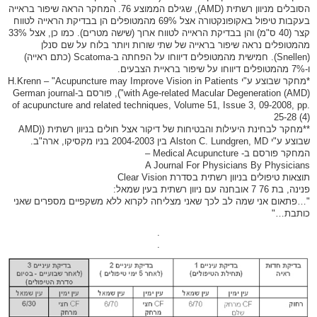
הסובלים מניוון רשתית (AMD), שגילם הממוצע 76. המחקר הראה שיפור בראייה
בעקבות טיפול באקופונקטורה אצל 69% מהמטופלים הן בבדיקת הראייה לטווח
קצר (40 ס"מ) והן בבדיקת הראייה לטווח ארוך (שישה מטרים). כמו כן, אצל 33%
מהמטופלים נראה שיפור בראייה של שתי שורות ויותר בלוח על שם סנלן
(Snellen). חמישית מהמטופלים דיווחו על הפחתה ב-Scatoma (כתם ראייה)
ו-7% מהמטופלים דיווחו על שיפור בראיית הצבעים.
*מחקר שבוצע ע"י H.Krenn – "Acupuncture may Improve Vision in Patients
with Age-related Macular Degeneration (AMD)"), פורסם ב-German journal
of acupuncture and related techniques, Volume 51, Issue 3, 09-2008, pp.
25-28 (4)
**מחקר לבחינת היעילות והבטיחות של דיקור אצל חולים בניוון רשתית ((AMD
שבוצע ע"י Alston C. Lundgren, MD בין 2004-2003 בניו מקסיקו, ארה"ב.
המחקר פורסם ב- Medical Acupuncture –
A Journal For Physicians By Physicians
תוצאות טיפולים בניוון רשתית בסדרת Clear Vision
פנינה, בת 76 7 אובחנה עם ניוון רשתית בעין שמאל:
"…פתאום אני שמה לב לכך שאני מצליחה לקרוא ללא משקפיים מספרים שאני
כותבת…"
.
.