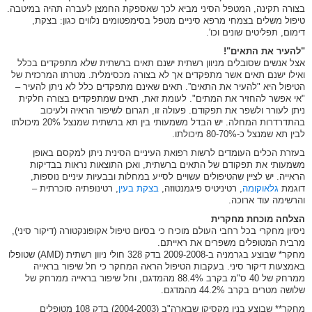
בצורה תקינה, המטפל הסיני מביא לכך שאספקת החמצן לעברה תהיה במיטבה.
טיפול משלים בצמחי מרפא סיניים מטפל בסימפטומים נלווים כגון: בצקת,
דימום, תפליטים שונים וכו'.
"להעיר את התאים"!
אצל אנשים שסובלים מניוון רשתית ישנם תאים ברשתית שלא מתפקדים בכלל
ואילו ישנם תאים אשר מתפקדים אך לא בצורה מכסימלית. מטרתו המרכזית של
הטיפול היא "להעיר את התאים”. תאים שאינם מתפקדים כלל לא ניתן להעיר –
"אי אפשר להחזיר את המתים". לעומת זאת, תאים שמתפקדים בצורה חלקית
ניתן לעורר ולשפר את תפקודם. פעולה זו, תגרום לשיפור הראיה ולעיכוב
בהתדרדרות המחלה. יש הבדל משמעותי בין תא ברשתית שמנצל 20% מיכולתו
לבין תא שמנצל כ-80-70% מיכולתו.
בעזרת הכלים העומדים לרשות רפואת העיניים הסינית ניתן למקסם באופן
משמעותי את תפקודם של התאים ברשתית, ואכן התוצאות נראות בבדיקות
הראייה. יש לציין שהטיפולים עשויים לסייע במחלות ובבעיות עיניים נוספות,
דוגמת
גלאוקומה
, רטיניטיס פיגמנטוזה,
בצקת בעין
, רטינופתיה סוכרתית –
והרשימה עוד ארוכה.
הצלחה מוכחת מחקרית
ניסיון מחקרי בכל רחבי העולם מוכיח כי בסיום טיפול אקופונקטורה (דיקור סיני),
מרבית המטופלים משפרים את ראייתם.
מחקר* שבוצע בגרמניה ב-2009-2008 בדק 328 חולי ניוון רשתית (AMD) שטופלו
באמצעות דיקור סיני. בעקבות הטיפול הראה המחקר כי חל שיפור בראייה
ממרחק של 40 ס"מ בקרב 88.4% מהמדגם, וחל שיפור בראייה ממרחק של
שלושה מטרים בקרב 44.2% מהמדגם.
מחקר** שבוצע בניו מקסיקו שבארה"ב (2004-2003) בדק 108 מטופלים