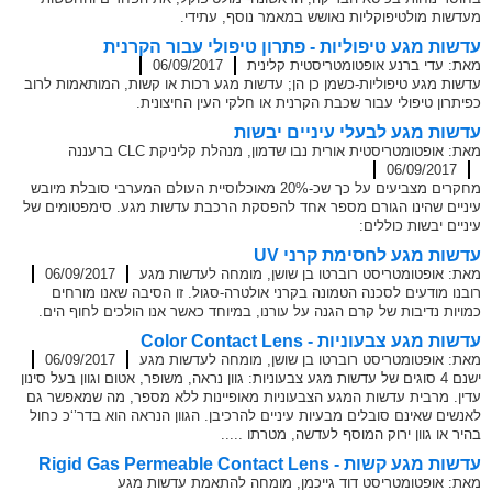
מעדשות מולטיפוקליות נאושש במאמר נוסף, עתידי.
עדשות מגע טיפוליות - פתרון טיפולי עבור הקרנית
מאת: עדי ברנע אופטומטריסטית קלינית
06/09/2017
עדשות מגע טיפוליות-כשמן כן הן; עדשות מגע רכות או קשות, המותאמות לרוב
כפיתרון טיפולי עבור שכבת הקרנית או חלקי העין החיצונית.
עדשות מגע לבעלי עיניים יבשות
מאת: אופטומטריסטית אורית נבו שדמון, מנהלת קליניקת CLC ברעננה
06/09/2017
מחקרים מצביעים על כך שכ-20% מאוכלוסיית העולם המערבי סובלת מיובש
עיניים שהינו הגורם מספר אחד להפסקת הרכבת עדשות מגע. סימפטומים של
עיניים יבשות כוללים:
עדשות מגע לחסימת קרני UV
מאת: אופטומטריסט רוברטו בן שושן, מומחה לעדשות מגע
06/09/2017
רובנו מודעים לסכנה הטמונה בקרני אולטרה-סגול. זו הסיבה שאנו מורחים
כמויות נדיבות של קרם הגנה על עורנו, במיוחד כאשר אנו הולכים לחוף הים.
עדשות מגע צבעוניות - Color Contact Lens
מאת: אופטומטריסט רוברטו בן שושן, מומחה לעדשות מגע
06/09/2017
ישנם 4 סוגים של עדשות מגע צבעוניות: גוון נראה, משופר, אטום וגוון בעל סינון
עדין. מרבית עדשות המגע הצבעוניות מאופיינות ללא מספר, מה שמאפשר גם
לאנשים שאינם סובלים מבעיות עיניים להרכיבן. הגוון הנראה הוא בדר’‘כ כחול
בהיר או גוון ירוק המוסף לעדשה, מטרתו .....
עדשות מגע קשות - Rigid Gas Permeable Contact Lens
מאת: אופטומטריסט דוד גייכמן, מומחה להתאמת עדשות מגע