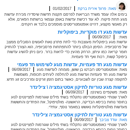
מאת: פרופ' אירית ברקת
01/02/2017
בימים אלה עומד משרד הבריאות לפרסם תקנות חדשות שיסדירו מכירת עדשות
מגע תחת פיקוח. לא עוד רכישת עדשות באופן עצמאי ברשתות הפארם, אלא
רק מאנשי מקצוע, דהיינו אופטומטריסטים מוסמכים בלבד או רוקחים.
עדשות מגע דו מוקדיות, ביפוקליות
מאת:
06/09/2017
עדשות מגע ביפוקליות מעוצבות כדי לתת פתרון נאות לאנשים הסובלים ממצב
של פרסביופיה. הסימן הבולט ביותר להתפתחות פרסביופיה, הוא הצורך להחזיק
חומר קריאה כמו עיתון, הרחק מהעין כדי לראות ברור. כיום ניתן להשיג עדשות
ביפוקל קשות, רכות ואף חד פעמיות.
עדשות מגע חד פעמיות, עדשות מגע לשימוש חד פעמי
מאת: אופטומטריסט רוברטו בן שושן, מומחה לעדשות מגע
06/09/2017
עדשות מגע חד פעמיות ועדשות מגע להחלפה לעיתים תכופות, משמשות
לתקופה קצרה שבין יום לשבועיים, כאשר בתום הזמן זורקים ומרכיבים זוג חדש.
עדשות מגע טוריות לתיקון אסטיגמציה \ צילינדר
מאת: משקפיים בשינקין
06/09/2017
לאורך שנותיי כאופטומטריסט נתקלתי בשתי מילים שגורמות לפציינטים לנוע
בחוסר נוחות בכיסא הבדיקה, הראשונה- מולטיפוקל, את הפחדים והחששות
מעדשות מולטיפוקליות נאושש במאמר נוסף, עתידי.
עדשות מגע טוריות לתיקון אסטיגמציה צילינדר
מאת: עודד צביבך
06/09/2017
לאורך שנותיי כאופטומטריסט נתקלתי בשתי מילים שגורמות לפציינטים לנוע
בחוסר נוחות בכיסא הבדיקה, הראשונה- מולטיפוקל, את הפחדים והחששות