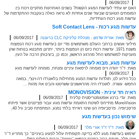
06/09/2017
האם יש עתיד לעדשות המגע הקשות? בשנים האחרונות מתקיים ויכוח בין
המומחים הטוענים שבעוד שנים אחדות לא נראה כאלה בעקבות ההתקדמות של
עדשות מגע רכות העתידיות,
עדשות מגע רכות - Soft Contact Lens
מאת: אורית שדמון - מנהלת קליניקת CLC ברעננה
06/09/2017
מיליוני אנשים ברחבי העולם משתמשים מדי יום בעדשות מגע רכות הנפוצות
משנת 1971. עדשות רכות כיום הן הנפוצות ביותר, יתרונן מתבטא בנוחות שהן
מעניקות למשתמש החל מהרגע הראשון, וכמו כן, ביציבותן הרבה על העין.
עדשות מגע, מבוא לעדשות מגע
מאת: ד"ר יהודה וייס מומחה לרפואת עיניים ומנתח, מומחה לעדשות מגע
06/09/2017
ככל הידוע לנו, תולדות עדשות המגע מתחילות בלאונרדו דה-וינצ'י, במאה
החמש- עשרה. לאונרדו היה מהראשונים ששרטטו והבינו את מהות ...
ראיה חד עינית - MONOVISION
מאת: עדי ברנע אופטומטריסטית קלינית
06/09/2017
MonoVision מתייחס לשיטת התאמת עדשות מגע עבור פציינטים אשר פיתחו
פרסביופיה. פרסביופיה הנו שינוי ראייתי בלתי נמנע, המתפתח סביב גיל 40,
שימוש נכון בעדשות מגע
מאת: ד"ר ד''ר אורי מלר
06/09/2017
‘שימוש בעדשות מגע ללא בדיקה תקופתית עלול לפגוע בעיניים’‘ כך מתריע ד’‘ר
אורי מלר- מנתח בכיר במרכז הרפואי ‘‘עיניים’‘ ובבית החולים קפלן